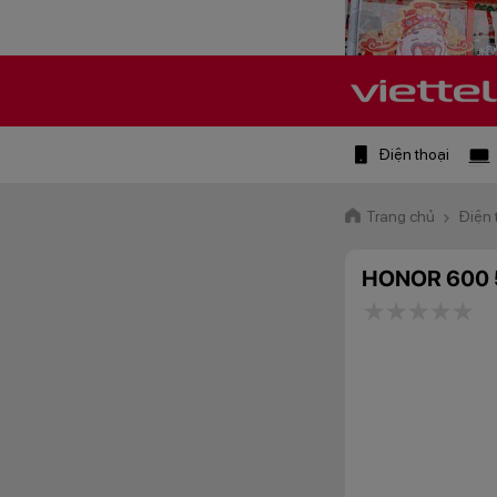
Điện thoại
Trang chủ
Điện 
HONOR 600 
1 star
2 stars
3 star
4 st
5 