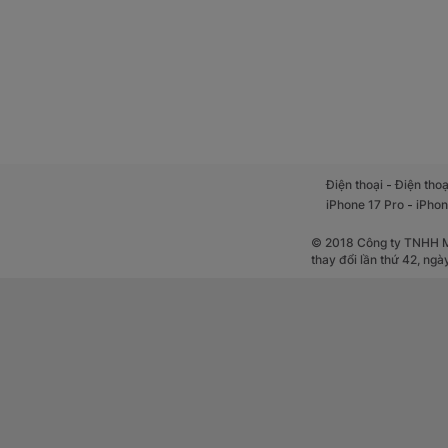
Camera 200MP
HONOR 600 5G nổi b
rõ nét ngay cả tro
các thuật toán AI 
-
Điện thoại
Điện thoạ
-
iPhone 17 Pro
iPhon
© 2018 Công ty TNHH Mộ
thay đổi lần thứ 42, ng