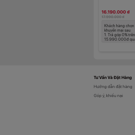
động trên màn hình
16.190.000 ₫
17.990.000 ₫
Khách hàng chọn 
khuyến mại sau:
1. Trả góp 0% trên
15.990.000đ qua 
Tư Vấn Và Đặt Hàng
Hướng dẫn đặt hàng
Góp ý, khiếu nại
Đặc biệt, độ sáng 
đó, khả năng tái 
dung một cách thoải