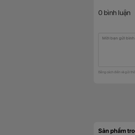
0
bình luận
HONOR 600 5G sở h
cấp trong quá trì
nên rộng rãi và c
phong cách khác n
dấu vân tay, giữ ch
Bằng cách điền và gửi thô
Chuẩn kháng
Sản phẩm tro