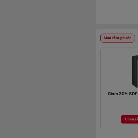
Mua kèm giá sốc
Giảm 30% SDP (
Chọn s