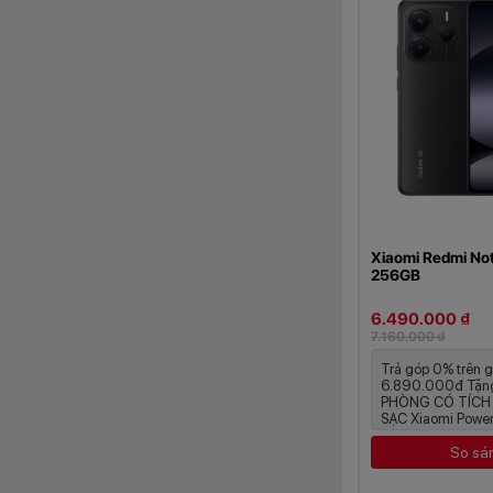
một cách thoải mái
Màn hình AM
Xiaomi Redmi No
256GB
6.490.000 ₫
7.160.000 ₫
Trả góp 0% trên g
6.890.000đ Tặn
PHÒNG CÓ TÍCH
SẠC Xiaomi Power 
So sá