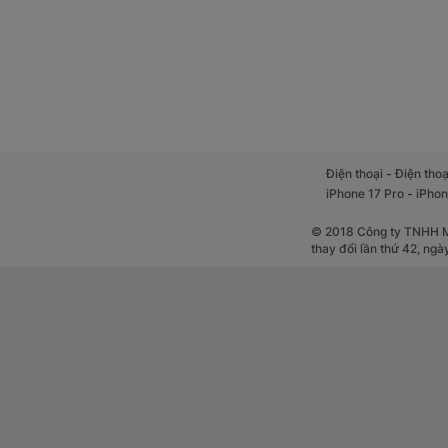
Không chỉ mạnh về
giữa âm bổng trong
động hơn, giúp ngư
Camera cảm 
-
Điện thoại
Điện thoạ
-
iPhone 17 Pro
iPhon
© 2018 Công ty TNHH Mộ
thay đổi lần thứ 42, ng