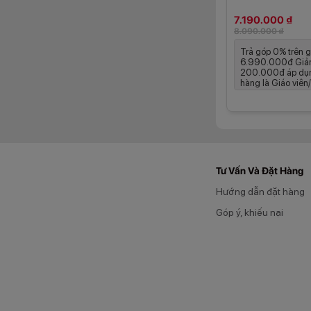
hình bảo vệ mắt 6
7.190.000 ₫
giảm hiện tượng nh
8.090.000 ₫
như giảm ánh sáng 
Trả góp 0% trên g
cũng như chế độ b
6.990.000đ Giả
khác nhau.
200.000đ áp dụ
hàng là Giáo viên/
Âm thanh St
HONOR X8d mang đế
năng tăng âm lượn
game.
Tư Vấn Và Đặt Hàng
Hướng dẫn đặt hàng
Góp ý, khiếu nại