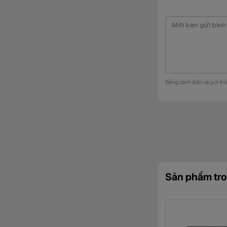
Bằng cách điền và gửi thô
Sản phẩm tro
Bên cạnh đó, máy 
nước bắn hay bụi 
độ bền toàn diện v