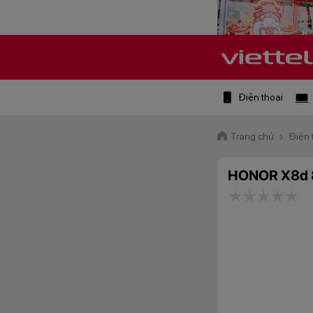
Điện thoại
Trang chủ
Điện 
HONOR X8d 
1 star
2 stars
3 star
4 st
5 