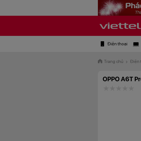
Điện thoại
Trang chủ
Điện 
OPPO A6T Pr
1 star
2 stars
3 star
4 st
5 