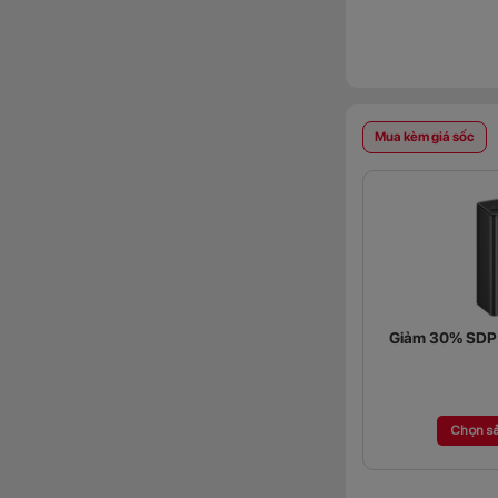
Mua kèm giá sốc
Giảm 30% SDP (
Chọn s