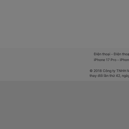
Đặc biệt, độ sáng 
kiện ánh sáng mạnh
Loa kép siêu
-
Điện thoại
Điện thoạ
-
iPhone 17 Pro
iPhon
OPPO A6t Pro được
động hơn trong mọi
© 2018 Công ty TNHH Mộ
thưởng thức phim ả
thay đổi lần thứ 42, ng