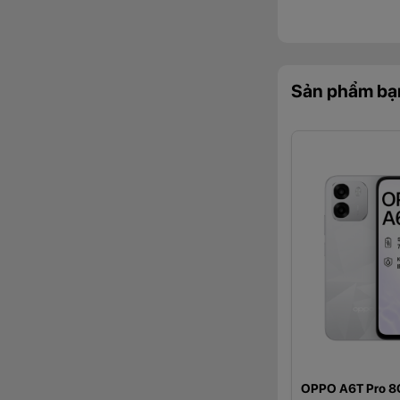
Sản phẩm bạ
OPPO A6t Pro được 
OPPO A6T Pro 8
hỗ trợ đẩy nước và