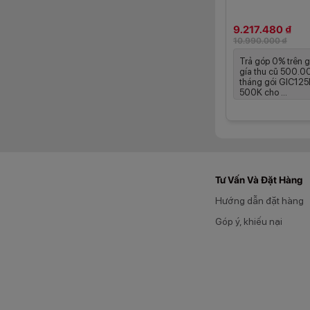
ràng hơn sau khi t
sử dụng hằng ngày
9.217.480 ₫
10.990.000 ₫
Màn hình 120
Trả góp 0% trên g
gía thu cũ 500.
tháng gói GIC125N
OPPO A6t Pro sở h
500K cho ...
thị rộng rãi cho n
xem video trở nên 
Tư Vấn Và Đặt Hàng
Hướng dẫn đặt hàng
Góp ý, khiếu nại