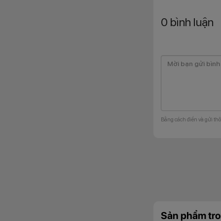
0
bình luận
Bên cạnh đó, chuẩ
Bằng cách điền và gửi thô
người dùng trong n
Loại bỏ nước
Sản phẩm tro