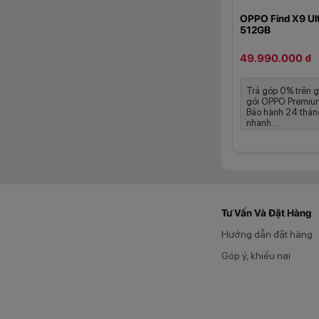
OPPO Find X9 Ul
Được phát triển c
512GB
chất chuyên nghiệp
49.990.000 ₫
Trả góp 0% trên 
gói OPPO Premium
Bảo hành 24 thán
nhanh ...
Tư Vấn Và Đặt Hàng
Hướng dẫn đặt hàng
Góp ý, khiếu nại
Camera chính 200
sắc nét và nổi bật
lên đến 10x vẫn gi