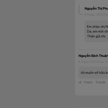
Nguyễn Thị Ph
Ngày 08/05 l
Em chào chị 
Dạ, em mời chị
Thân gửi chị.
Nguyễn Bích Thuậ
Ngày 23/04 lúc 1
Sở hữu màn hình A
thị mượt mà và sắc
tôi muốn sở hữu b
độc quyền giúp tái
bật từng chi tiết t
Thích
Trả lời