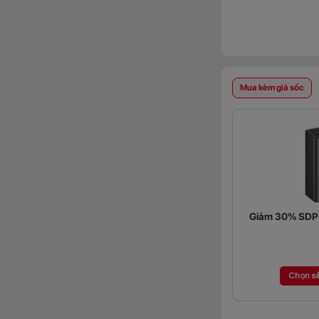
Mua kèm giá sốc
Giảm 30% SDP (
Chọn s