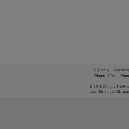
linh hoạt hơn bao g
-
Điện thoại
Điện thoạ
-
iPhone 17 Pro
iPhon
© 2018 Công ty TNHH Mộ
thay đổi lần thứ 42, ng
Không chỉ mạnh về 
nhiên và tối ưu tố