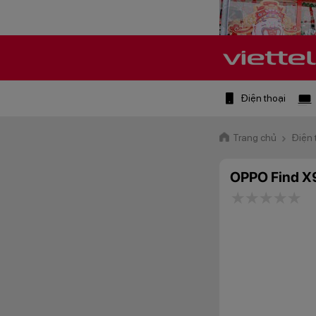
Điện thoại
Trang chủ
Điện 
OPPO Find X
1 star
2 stars
3 star
4 st
5 