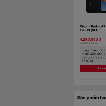
Xiaomi Redmi A7
128GB (NFC)
4.290.000 ₫
4.490.000 ₫
Tặng Combo Sim v
trị giá 300.000đ
trên giá 3.990.0
áp dụng ...
So sá
Bên cạnh đó, công
nhanh chính xác h
động chân thực.
Sản phẩm bạ