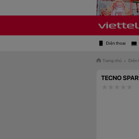
Điện thoại
Trang chủ
Điện 
TECNO SPAR
1 star
2 stars
3 star
4 st
5 