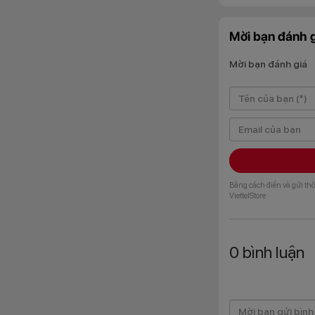
Mời bạn đánh g
Mời bạn đánh giá
Ngoài ra, độ bền ch
thường xuyên.
Trải nghiệm 
Bằng cách điền và gửi thô
ViettelStore
0
bình luận