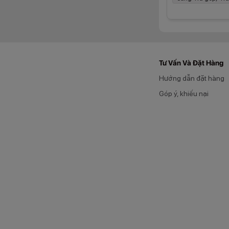
phim, lướt mạng xã
con chip cũng góp 
rộng rãi cùng RAM
hơn.
Năng lượ
Tư Vấn Và Đặt Hàng
Hướng dẫn đặt hàng
Góp ý, khiếu nại