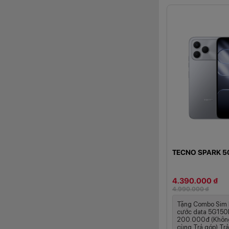
Hiệu năng ổ
TECNO SPARK 5
4.390.000 ₫
4.990.000 ₫
Tặng Combo Sim 
cước data 5G150N 
200.000đ (Khôn
cùng Trả góp) Trả 
TECNO SPARK 50 đư