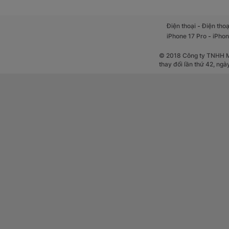
-
Điện thoại
Điện thoạ
-
iPhone 17 Pro
iPhon
TECNO SPARK 50 sở
trí, học tập và l
© 2018 Công ty TNHH Mộ
phim, lướt web ha
thay đổi lần thứ 42, ng
18W cũng giúp rút 