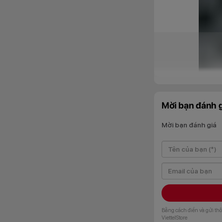
Mời bạn đánh g
Mời bạn đánh giá
Ở mặt lưng, thiết 
đến một tổng thể t
vẻ sang trọng mà c
Kiểu dáng của Viv
Bằng cách điền và gửi thô
nắm trên tay thoải 
ViettelStore