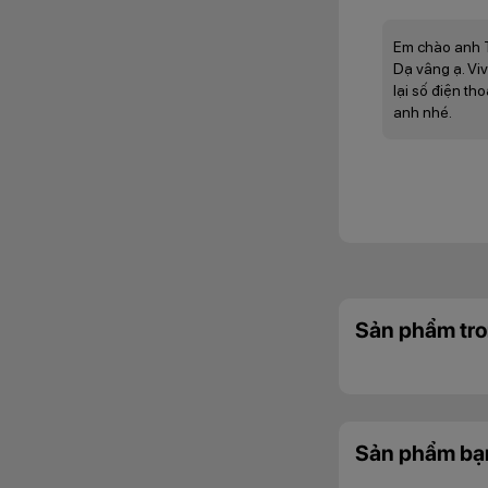
Em chào anh 
Dạ vâng ạ. Vi
lại số điện th
anh nhé.
Không chỉ vậy, màn
màu sắc chính xác,
Thêm vào đó, màn h
nhiều điều kiện án
trên màn hình diễn
Camera nhiế
Sản phẩm tro
Sản phẩm bạ