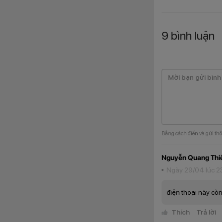
9
bình luận
Bằng cách điền và gửi thô
Nguyễn Quang Thi
Ngày 29/04 lúc 2
điện thoại này cò
Đáng chú ý, thuật
Thích
Trả lời
mà kể cả khi bị ướ