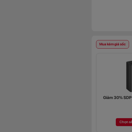
Mua kèm giá sốc
Giảm 30% SDP (
Chọn s