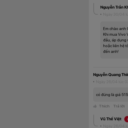
thoại ở môi trường
Nguyễn Trần K
Ngày 30/04 l
Không gian h
Em chào anh 
Màn hình của Vivo 
Khi mua Vivo 
nội dung trọn vẹn
đầu, áp dụng v
thưởng thức những 
hoặc liên hệ t
đến anh!
Nguyễn Quang Thi
Ngày 26/04 lúc 0
có đúng là giá 5
Thích
Trả lời
Vũ Thế Việt
Ngày 26/04 l