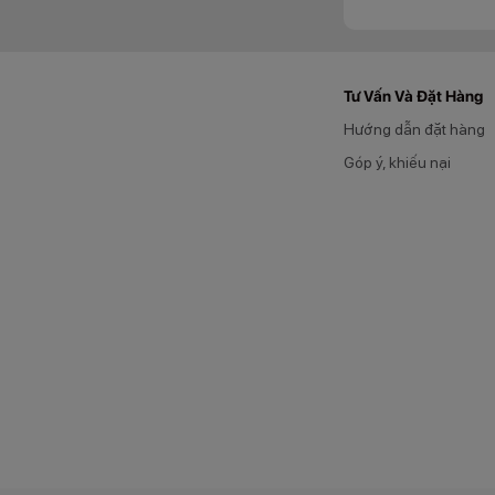
Tư Vấn Và Đặt Hàng
Hướng dẫn đặt hàng
Góp ý, khiếu nại
Hệ thống camera l
đóng vai trò then c
cao kể cả trong đ
điều chỉnh nhiệt đ
Mặt trước của Viv
mắt, chi tiết và rõ n
Hiệu năng mạ