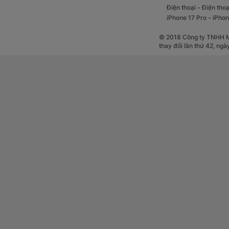
-
Điện thoại
Điện thoạ
Ẩn chứa bên trong 
-
iPhone 17 Pro
iPhon
năng mạnh mẽ nhưng
ngày cũng như chơ
© 2018 Công ty TNHH Mộ
thay đổi lần thứ 42, ng