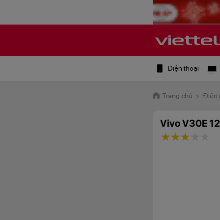
Điện thoại
Trang chủ
Điện 
Vivo V30E 1
1 star
2 stars
3 star
4 st
5 