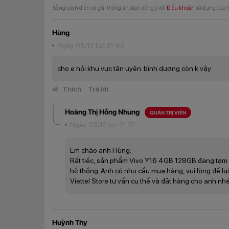
Không gian trải nghiệm cực đã
Bằng cách điền và gửi thông tin, bạn đồng ý với
Điều khoản
sử dụng của V
Vivo trang bị cho Y16 màn hình giọt nước khá lớn 6.5
Hùng
Ngoài ra, máy sử dụng tấm nền IPS LCD, độ phân giải 
Ngày 05/12 lúc 21:43
cho e hỏi khu vực tân uyên. bình dương còn k vậy
Thích
Trả lời
Hoàng Thị Hồng Nhung
QUẢN TRỊ VIÊN
Ngày 05/12 lúc 21:51
Em chào anh Hùng.
Rất tiếc, sản phẩm Vivo Y16 4GB 128GB đang tạm 
hệ thống. Anh có nhu cầu mua hàng, vui lòng để lại
Viettel Store tư vấn cụ thể và đặt hàng cho anh nhé
Huỳnh Thy