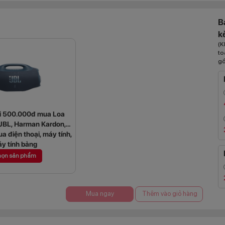
B
k
(K
to
gồ
ới 500.000đ mua Loa
(JBL, Harman Kardon,
ua điện thoại, máy tính,
y tính bảng
ọn sản phẩm
Mua ngay
Thêm vào giỏ hàng