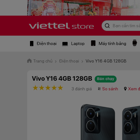
Điện thoại
Laptop
Máy tính bảng
Trang chủ
Điện thoại
Vivo Y16 4GB 128GB
Vivo Y16 4GB 128GB
1 star
2 stars
3 stars
4 stars
5 stars
3 đánh giá
⮃
So sánh
Xem đ