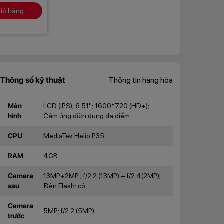
iỏ hàng
Thông số kỹ thuật
Thông tin hàng hóa
Màn
LCD (IPS); 6.51''; 1600*720 (HD+);
hình
Cảm ứng điện dung đa điểm
CPU
MediaTek Helio P35
RAM
4GB
Camera
13MP+2MP ; f/2.2 (13MP) + f/2.4(2MP);
sau
Đèn Flash: có
Camera
5MP; f/2.2 (5MP)
trước