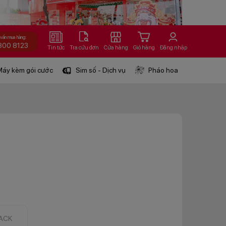
 vấn mua hàng:
800 8123
Tin tức
Tra cứu đơn
Cửa hàng
Giỏ hàng
Đăng nhập
áy kèm gói cước
Sim số - Dịch vụ
Pháo hoa
ACK