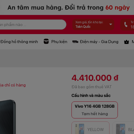
Tư
Xem giá, tồn kho tại:
1
Toàn Quốc
Đồng hồ thông minh
Phụ kiện
Điện máy - Gia Dụng
M
4.410.000 ₫
ịa chỉ có hàng
Đã bao gồm thuế VAT
Cấu hình và màu sắc
Vivo Y16 4GB 128GB
Tạm hết hàng
YELLOW
BL