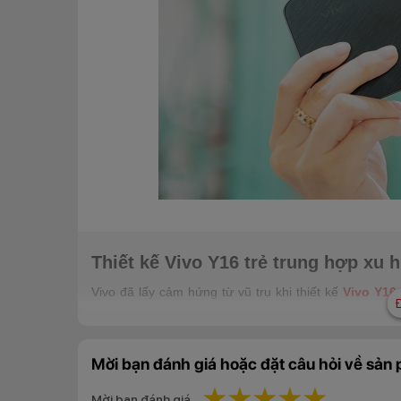
Thiết kế Vivo Y16 trẻ trung hợp xu
Vivo đã lấy cảm hứng từ vũ trụ khi thiết kế
Vivo Y16
Phiên bản màu vàng lấp lánh ánh sao trong khi phiên
cả kết hợp cùng thiết kế vuông vắn giúp Y16 toát lên vẻ
Mời bạn đánh giá hoặc đặt câu hỏi về sản
1 star
2 stars
3 stars
4 stars
5 star
Mời bạn đánh giá