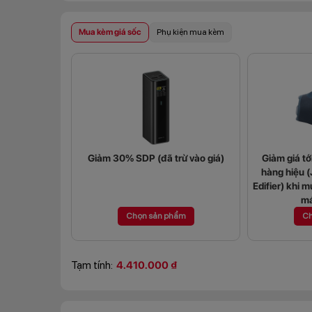
Mua kèm giá sốc
Phụ kiện mua kèm
Giảm 30% SDP (đã trừ vào giá)
Giảm giá t
hàng hiệu 
Edifier) khi m
má
Chọn sản phẩm
Ch
Tạm tính:
4.410.000 ₫