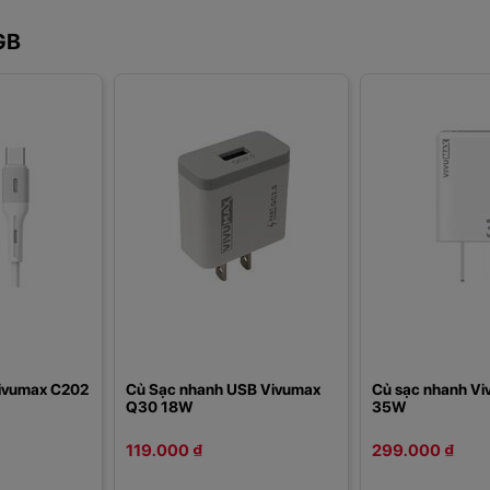
GB
Vivumax C202
Củ Sạc nhanh USB Vivumax
Củ sạc nhanh V
Q30 18W
35W
119.000 ₫
299.000 ₫