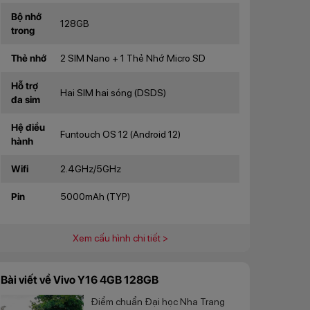
Bộ nhớ
128GB
trong
Thẻ nhớ
2 SIM Nano + 1 Thẻ Nhớ Micro SD
Hỗ trợ
Hai SIM hai sóng (DSDS)
đa sim
Hệ điều
Funtouch OS 12 (Android 12)
hành
Wifi
2.4GHz/5GHz
Pin
5000mAh (TYP)
Xem cấu hình chi tiết >
Bài viết về Vivo Y16 4GB 128GB
Điểm chuẩn Đại học Nha Trang