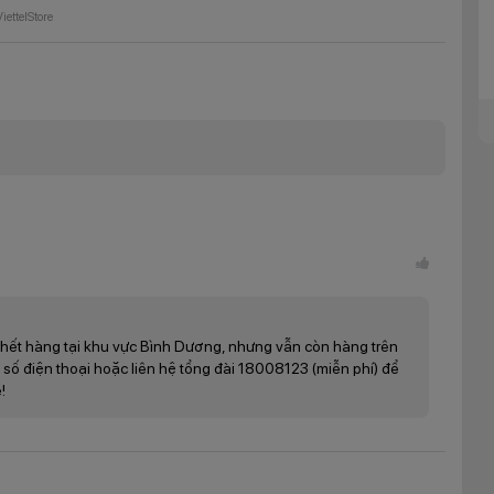
iettelStore
1 inch đem đến không gian trải nghiệm rộng rãi cho người dùng.
HD+ giúp tái hiện hình ảnh một cách chân thực và rõ nét nhất.
hết hàng tại khu vực Bình Dương, nhưng vẫn còn hàng trên
 số điện thoại hoặc liên hệ tổng đài 18008123 (miễn phí) để
!