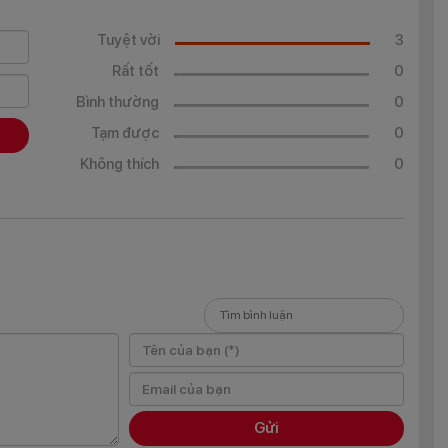
Tuyệt vời
3
Rất tốt
0
Bình thường
0
Tạm được
0
Không thích
0
 màu sắc của Vivo Y16
hi cầm trên tay khá nhẹ nhàng. Đặc biệt, việc sử dụng các họa
vân tay và mồ hôi hơn.
6 còn có cụm camera hình chữ nhật khá lớn giống như một chiếc
thước khá lớn và phủ
một
lớp chống trầy xước bao quanh giúp
Gửi