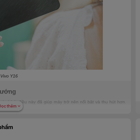
Vivo Y16
 hướng
và chính điều này đã giúp máy trở nên nổi bật và thu hút hơn.
Đọc thêm
 bản màu đen lại tựa cơn mưa sao bằng giữa bầu trời đêm. Tất
 đẹp sang trọng, hiện đại và rất trẻ trung thời thượng.
 phẩm
s