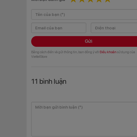
Gửi
Bằng cách điền và gửi thông tin, bạn đồng ý với
Điều khoản
sử dụng của
ViettelStore
11
bình luận
Hai tùy chọn
Vivo Y16 được hoàn thiện từ chất liệu polymer nên k
tiết xước chéo giúp máy trở nên lung linh hơn, ít bám 
Ngoài họa tiết mới lạ, nổi bật trên mặt lưng Vivo Y1
smartphone chuyên chụp ảnh. Các ống kính có kích 
người dùng thoải mái hơn khi sử dụng.