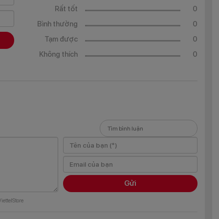
Rất tốt
0
n ngay từ cái nhìn đầu tiên
Bình thường
0
hẹ với trọng lượng 186g và kích thước 163.74 × 75.43 × 8.09
Tạm được
0
xách, balo để mang theo bên mình bất cứ nơi đâu.
Không thích
0
trang bị màn hình Sunlight có thiết kế giọt nước đẹp mắt, kích
x 1612 px cho không gian hiển thị nội dung trọn vẹn hơn cùng
Gửi
iettelStore