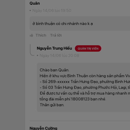
Quân
Ngày 14/06 lúc 19:50
ở bình thuận có chi nhánh nào k ạ
Thích
Trả lời
Nguyễn Trung Hiếu
QUẢN TRỊ VIÊN
Màn hình 
Ngày 14/06 lúc 20:08
Thêm vào đó, màn hình này còn hỗ trợ tần số quét 60
ảnh diễn ra mượt mà cùng thao tác nhanh nhạy. Đi k
Chào bạn Quân.
ppi, hứa hẹn sẽ mang đến cho người dùng những trải
Hiện ở khu vực Bình Thuận còn hàng sản phẩm Vi
- Số 269-xxxxxx Trần Hưng Đạo, phường Bình Hưng
Hiệu suất ổn định, mượt mà, kết nố
- Số 03 Trần Hưng Đạo, phường Phước Hội, Lagi, t
Để được tư vấn cụ thể và hỗ trợ mua hàng nhanh nhất
Cung cấp sức mạnh cho Vivo Y17s là con chip Medi
tổng đài miễn phí 18008123 bạn nhé.
nhớ trong 128GB, cho hiệu năng ổn định với khả năng
Thân gửi bạn.
mà.
Nguyễn Cường