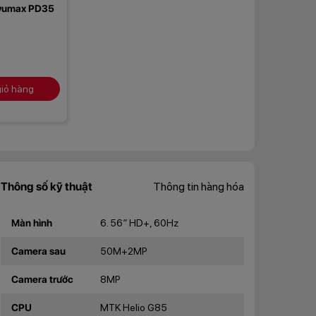
ivumax PD35
iỏ hàng
Thông số kỹ thuật
Thông tin hàng hóa
Màn hình
6. 56” HD+, 60Hz
Camera sau
50M+2MP
Camera trước
8MP
CPU
MTK Helio G85