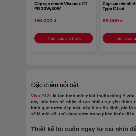
Cáp sạc nhanh Vivumax I12
Cáp sạc nhanh 
PD 20W/30W
Type C Led
159.000 ₫
89.000 ₫
Thêm vào giỏ hàng
Thêm vào g
Đặc điểm nổi bật
Vivo Y17s
là tân binh mới nhất thuộc dòng Y vừ
này hứa hẹn sẽ nhận được nhiều sự yêu thích từ
hình giọt nước đẹp mắt, cấu hình ổn định, pin l
sẽ là một đối thủ đáng gờm trong phân khúc điện th
Thiết kế lôi cuốn ngay từ cái nhìn đ