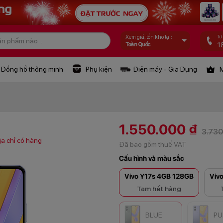
Tư
Xem giá, tồn kho tại:
1
Toàn Quốc
Đồng hồ thông minh
Phụ kiện
Điện máy - Gia Dụng
M
1.550.000 ₫
3.730
a chỉ có hàng
Đã bao gồm thuế VAT
Cấu hình và màu sắc
Vivo Y17s 4GB 128GB
Viv
Tạm hết hàng
BLUE
PU