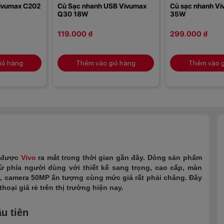
Vivumax C202
Củ Sạc nhanh USB Vivumax
Củ sạc nhanh V
Q30 18W
35W
119.000 ₫
299.000 ₫
iỏ hàng
Thêm vào giỏ hàng
Thêm vào g
a được
Vivo
ra mắt trong thời gian gần đây. Dòng sản phẩm
 phía người dùng với thiết kế sang trọng, cao cấp, màn
ớn, camera 50MP ấn tượng cùng mức giá rất phải chăng. Đây
oại giá rẻ trên thị trường hiện nay.
ầu tiên