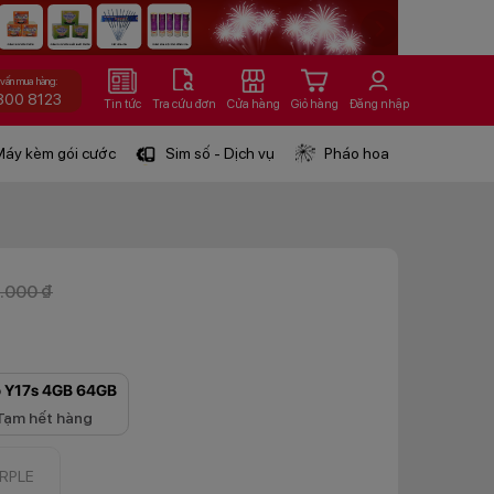
 vấn mua hàng:
800 8123
Tin tức
Tra cứu đơn
Cửa hàng
Giỏ hàng
Đăng nhập
áy kèm gói cước
Sim số - Dịch vụ
Pháo hoa
.000 ₫
o Y17s 4GB 64GB
Tạm hết hàng
RPLE