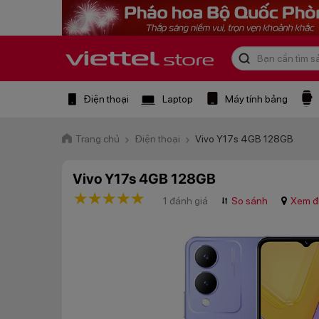
Điện thoại
Laptop
Máy tính bảng
Trang chủ
Điện thoại
Vivo Y17s 4GB 128GB
Vivo Y17s 4GB 128GB
1 star
2 stars
3 stars
4 stars
5 stars
1 đánh giá
⮃
So sánh
Xem đị