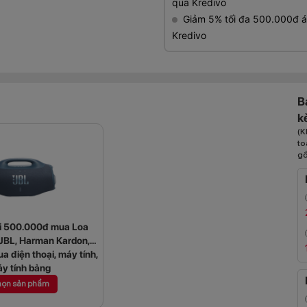
qua Kredivo
Giảm 5% tối đa 500.000đ áp
Kredivo
B
k
(K
to
gồ
ới 500.000đ mua Loa
(JBL, Harman Kardon,
ua điện thoại, máy tính,
y tính bảng
ọn sản phẩm