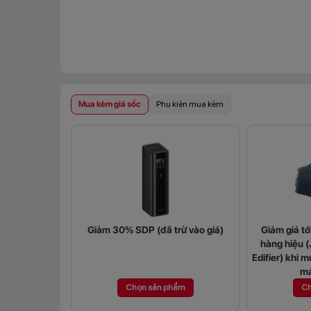
Mua kèm giá sốc
Phụ kiện mua kèm
Giảm 30% SDP (đã trừ vào giá)
Giảm giá t
hàng hiệu 
Edifier) khi m
má
Chọn sản phẩm
Ch