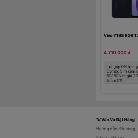
Vivo Y19S 8GB 
4.710.000 ₫
Ngoài ra, Vivo Y1
Live Photo, Chuyển
Trả góp 0% trên 
tạo không giới hạn.
Combo Sim kèm g
5G150N trị giá 
Camera selfie ở m
Giảm 5% ...
gọi video call của 
Hiệu năng ổn
Không chỉ sở hữu t
12nm cho hiệu năng
Tư Vấn Và Đặt Hàng
Hướng dẫn đặt hàng