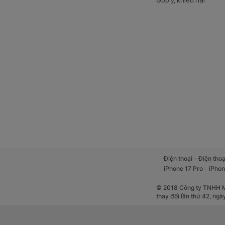
Góp ý, khiếu nại
-
Điện thoại
Điện thoạ
-
iPhone 17 Pro
iPhon
© 2018 Công ty TNHH Mộ
thay đổi lần thứ 42, ng
Ngoài ra, thiết bị
xảy ra hiện tượng g
muốn. Nếu mức dun