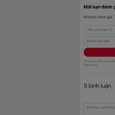
Mời bạn đánh g
Mời bạn đánh giá
Bên cạnh đó, phần
lượng cũng như tăn
hợp ở cạnh bên cò
lưng hay trên màn 
Bằng cách điền và gửi thô
ViettelStore
5
bình luận