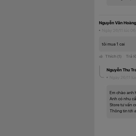
nhấn hấp dẫn dành 
Nguyễn Văn Hoàn
Ngày 26/11 lúc 06
tôi mua 1 cai
Thích
(1)
Trả l
Nguyễn Thu Tr
Ngày 26/11 lú
Em chào anh 
Anh có nhu cầu
Store tư vấn 
Thông tin tới 
Ngoài ra, màn hìn
ứng nhu cầu xem 