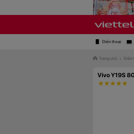
Điện thoại
Trang chủ
Điện 
Vivo Y19S 8
1 star
2 stars
3 star
4 st
5 