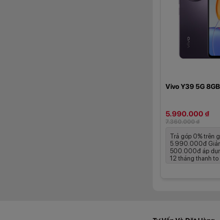
Vivo Y39 5G 8G
5.990.000 ₫
7.360.000 ₫
Trả góp 0% trên g
5.990.000đ Giảm
Không chỉ vậy, má
500.000đ áp dụng
khi cần thiết. Bê
12 tháng thanh to .
chợt, mang lại sự 
Màn hình 120
Vivo Y39 5G được t
phù hợp cho cả giải