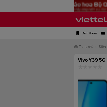
Điện thoại
Trang chủ
Điện 
Vivo Y39 5G
1 star
2 stars
3 star
4 st
5 