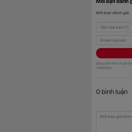
Mời bạn đánh g
Mời bạn đánh giá
Vivo Y39 5G sở hữ
nên vẻ ngoài thanh
cầm nắm thoải mái, 
Bằng cách điền và gửi thô
ViettelStore
0
bình luận