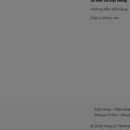
Tư Vấn Và Đặt Hàng
chuyển cảnh trở nê
Hướng dẫn đặt hàng
Góp ý, khiếu nại
Màn hình có độ phâ
cạnh đó, độ sáng t
-
ánh sáng mạnh. Tổ
Điện thoại
Điện thoạ
-
cầu sử dụng hằng 
iPhone 17 Pro
iPhon
© 2018 Công ty TNHH Mộ
Camera AI 5