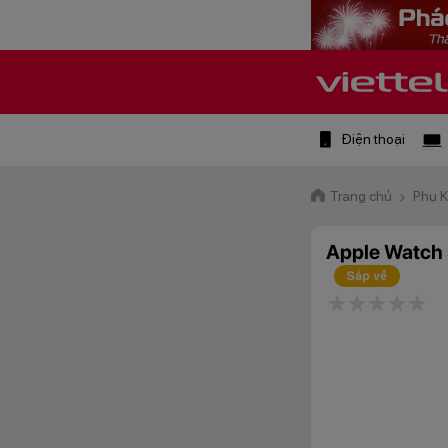
Điện thoại
Trang chủ
Phụ 
Apple Watch 
1 star
2 stars
3 star
4 st
5 