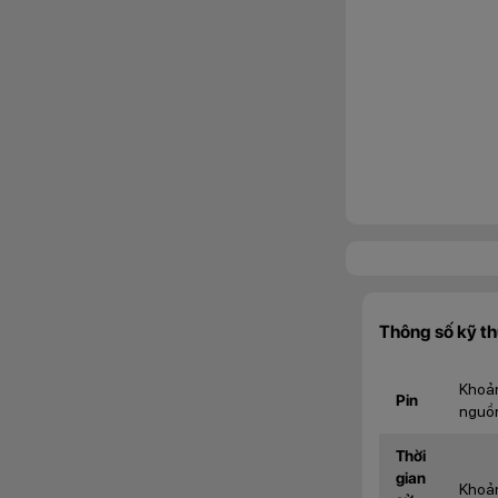
Thông số kỹ t
Khoản
Pin
nguồn
Thời
gian
Khoản