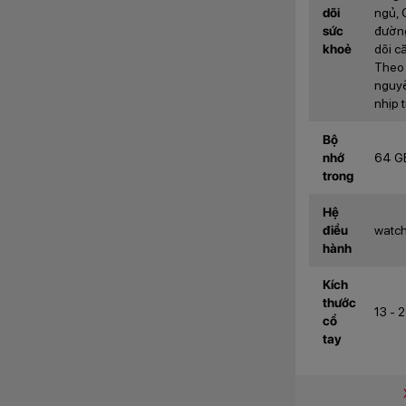
dõi
ngủ, 
sức
đường
khoẻ
dõi c
Theo 
nguyệ
nhịp 
Bộ
nhớ
64 G
trong
Hệ
điều
watch
hành
Kích
thước
13 - 
cổ
tay