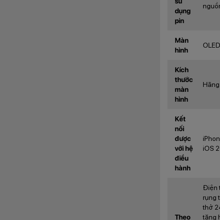
sử
nguồn
dụng
pin
Màn
OLED 
hình
Kích
thước
Hãng
màn
hình
Kết
nối
được
iPhone
với hệ
iOS 2
điều
hành
Điện 
rụng 
thở 2
Theo
tăng 