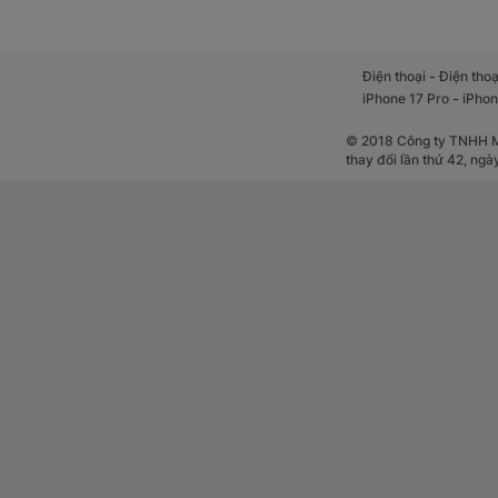
-
Điện thoại
Điện thoạ
-
iPhone 17 Pro
iPhon
© 2018 Công ty TNHH Mộ
thay đổi lần thứ 42, ng