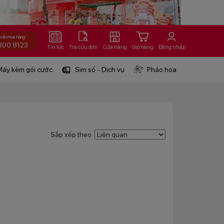
 vấn mua hàng:
800 8123
Tin tức
Tra cứu đơn
Cửa hàng
Giỏ hàng
Đăng nhập
áy kèm gói cước
Sim số - Dịch vụ
Pháo hoa
Sắp xếp theo: