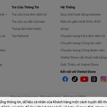
Tra Cứu Thông Tin
Hệ Thống
 trả
Tra cứu hóa đơn điện tử
Quy chế hoạt động website
Tra cứu ưu đãi của bạn
Siêu thị gần nhất (Hơn 400
Trung tâm bảo hành
shop)
u cá
Tax Refund
Chuyên trang Hóa đơn điện tử
Chuyên trang Cộng tác viên
tiêu
Chuyên trang Công đoàn viên
Viettel Store cần thuê mặt bằng
ng
Giới Thiệu về Viettel Store
Kết nối với Viettel Store
-
-
Điện thoại Samsung
Điện thoại Vivo
Điện thoại OPPO
La
-
-
ững thông tin, dữ liệu cá nhân của Khách hàng một cách tuyệt đối t
Galaxy Z Fold8
Galaxy Z Fold8 Ultra
Galaxy Z Flip8
Ph