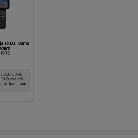
ật số DJI Osmo
ndard
1STD
₫
đa 250.000đ
g từ 0 vnđ đối
 mới thanh toán