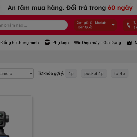
Tư
Xem giá, tồn kho tại:
1
Toàn Quốc
Đồng hồ thông minh
Phụ kiện
Điện máy - Gia Dụng
M
Từ khóa gợi ý:
4p
pocket 4p
tcl 4p