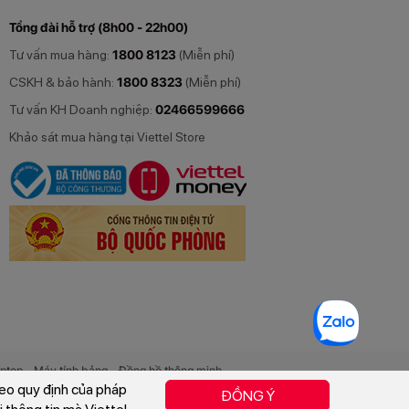
Tổng đài hỗ trợ (8h00 - 22h00)
Tư vấn mua hàng:
1800 8123
(Miễn phí)
CSKH & bảo hành:
1800 8323
(Miễn phí)
Tư vấn KH Doanh nghiệp:
02466599666
Khảo sát mua hàng tại Viettel Store
-
-
ptop
Máy tính bảng
Đồng hồ thông minh
-
-
-
heo quy định của pháp
ụ kiện
Tivi
Gia dụng
Sim số đẹp
ĐỒNG Ý