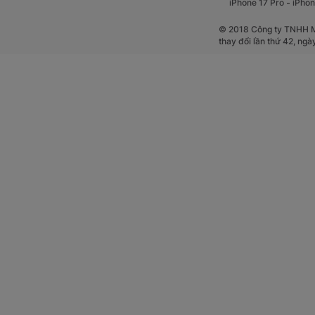
-
iPhone 17 Pro
iPhon
© 2018 Công ty TNHH Mộ
thay đổi lần thứ 42, ng