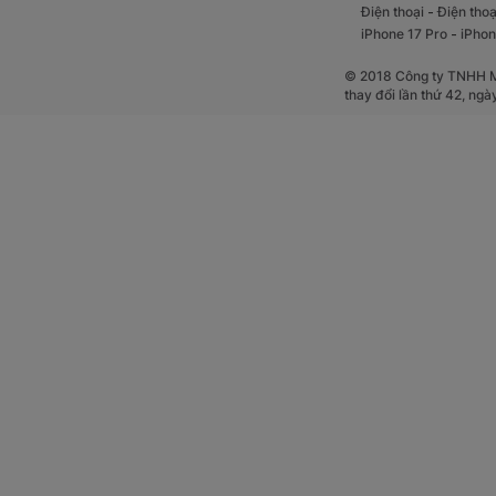
-
Điện thoại
Điện thoạ
-
iPhone 17 Pro
iPhon
© 2018 Công ty TNHH Mộ
thay đổi lần thứ 42, ng