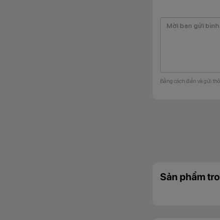
HONOR Pad X8b Wif
cảm giác chắc chắ
nhẹ 499g, giúp ngư
cố độ bền với kết
lại sự an tâm tron
Bằng cách điền và gửi thô
Màn hình lớn 
HONOR Pad X8b Wifi
ràng cho các nhu c
rộng không gian n
hình hiển thị tốt t
Sản phẩm tro