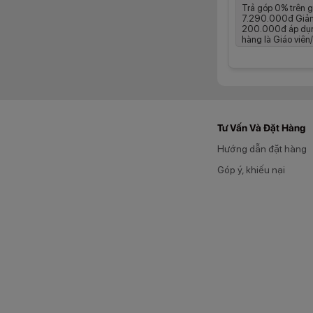
Trả góp 0% trên g
7.290.000đ Giả
200.000đ áp dụ
hàng là Giáo viên/
HONOR Pad X8b Wif
Tư Vấn Và Đặt Hàng
chuyển đổi ứng dụn
Hướng dẫn đặt hàng
trực tuyến hoặc gi
hợp cùng màn hình
Góp ý, khiếu nại
nghiệm khi xem phim
Hệ thống 4 