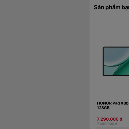
Sản phẩm bạ
Thiết bị còn tích
ánh sáng xanh và h
Tần số quét
HONOR Pad X8b 
128GB
7.290.000 ₫
7.490.000 ₫