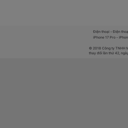
-
Điện thoại
Điện thoạ
-
iPhone 17 Pro
iPhon
© 2018 Công ty TNHH Mộ
thay đổi lần thứ 42, ng
HONOR Pad X8b Wi
và có độ lan tỏa 
người dùng vẫn có
gian rộng, các cuộc
trải nghiệm sử dụng
Snapdragon 6