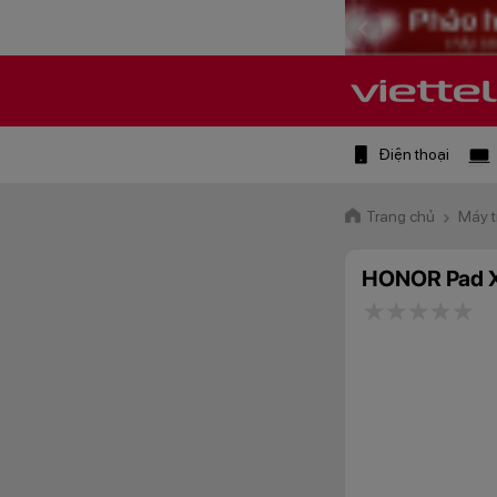
Điện thoại
Trang chủ
Máy t
HONOR Pad X
1 star
2 stars
3 star
4 st
5 