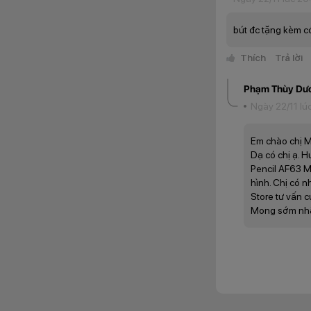
bút đc tặng kèm c
Thích
Trả lời
Phạm Thùy Dư
Ngày 22/11 lú
Em chào chị M
Dạ có chị ạ. 
Pencil AF63 M
hình. Chị có n
Store tư vấn c
Mong sớm nhận