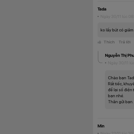
Tada
Ngày 30/11 lúc 0
ko lấy bút có giảm
Thích
Trả lời
Nguyễn Thị Ph
Ngày 30/11 lú
Chào bạn Tad
Rất tiếc, khu
để lại số điện
bạn nhé.
Thân gửi bạn.
Min
Ngày 22/11 lúc 20