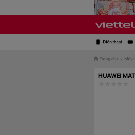
Điện thoại
Trang chủ
Máy t
HUAWEI MAT
1 star
2 stars
3 star
4 st
5 