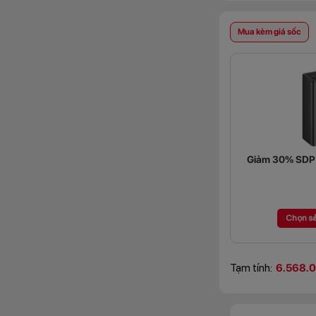
Mua kèm giá sốc
Giảm 30% SDP (
Chọn s
Tạm tính:
6.568.