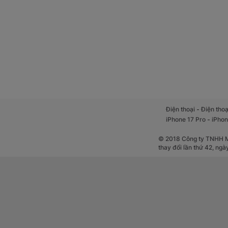
-
Điện thoại
Điện thoạ
-
iPhone 17 Pro
iPhon
© 2018 Công ty TNHH Mộ
thay đổi lần thứ 42, ng