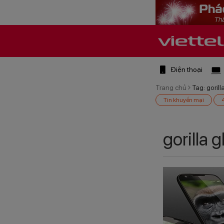
Điện thoại
Trang chủ
Tag: gorill
Tin khuyến mại
gorilla 