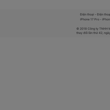
-
Điện thoại
Điện thoạ
-
iPhone 17 Pro
iPhon
© 2018 Công ty TNHH Mộ
thay đổi lần thứ 42, ng