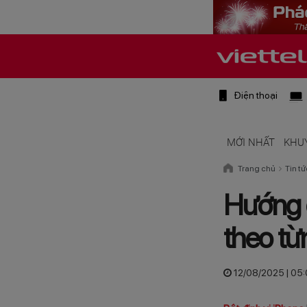
Điện thoại
MỚI NHẤT
KHU
Trang chủ
Tin tứ
Hướng d
theo t
12/08/2025 | 05