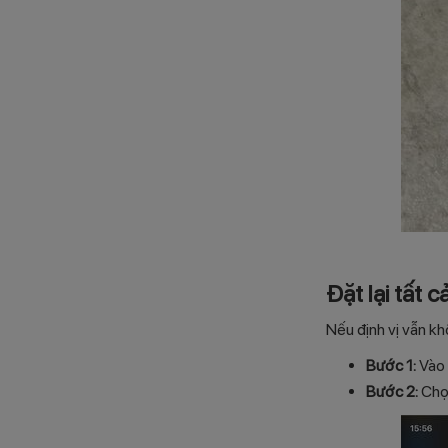
Đặt lại tất c
Nếu định vị vẫn kh
Bước 1:
Vào 
Bước 2:
Chọn