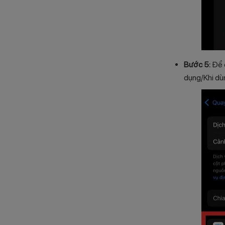
Bước 5:
Để d
dụng/Khi dù