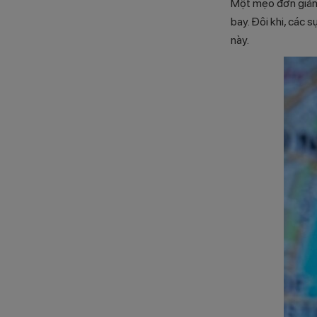
Một mẹo đơn giản n
bay. Đôi khi, các 
này.