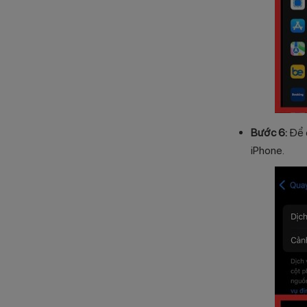
Bước 6:
Để d
iPhone.