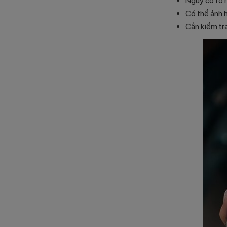
Nguy cơ rò r
Có thể ảnh h
Cần kiểm tra