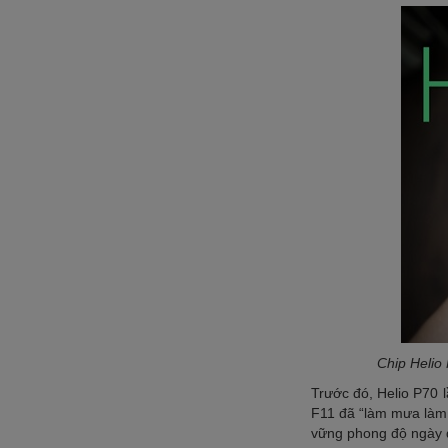
Chip Helio
Trước đó, Helio P70 
F11 đã “làm mưa làm g
vững phong độ ngày đ