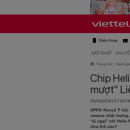
Điện thoại
MỚI NHẤT
KHUYẾ
Trang chủ
Đánh gi
Chip Hel
mượt” Li
30/10/2019 | 07:00 P
OPPO Reno2 F hội t
camera chất lượng,
“ái ngại” với Helio
như thế nào?