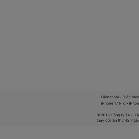
-
Điện thoại
Điện thoạ
-
iPhone 17 Pro
iPhon
© 2018 Công ty TNHH Mộ
thay đổi lần thứ 42, ng