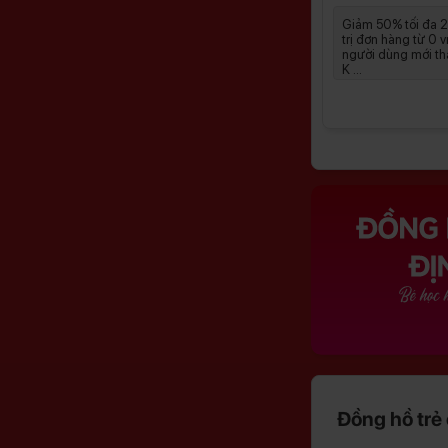
ên giá
Giảm 50% tối đa 250.000đ giá
Giảm 50% tối đa 
êm
trị đơn hàng từ 0 vnđ đối với
trị đơn hàng từ 0 v
ùng điện
người dùng mới thanh toán qua
người dùng mới th
K ...
K ...
Đồng hồ trẻ