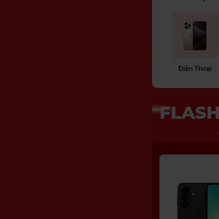
Điện Thoại
FLASH
16/20
17/20
Suất
Suất