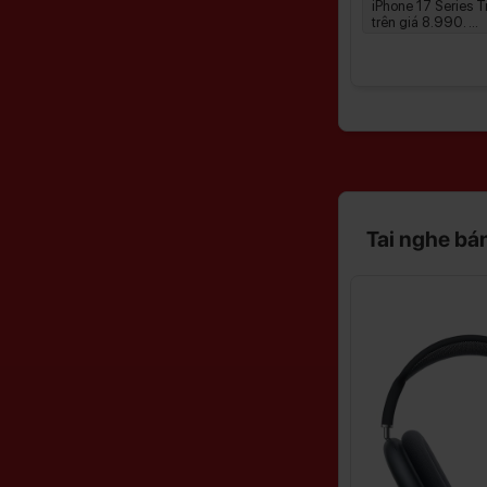
hành chính hãng
iPhone 17 Series 
trên giá 8.990. ...
Tai nghe bá
Giảm
Giảm
11%
6%