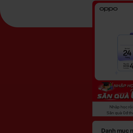
Đăng Ký
Nhập học rồi
Nhận Thông Tin
Săn quà 0đ th
Danh mục n