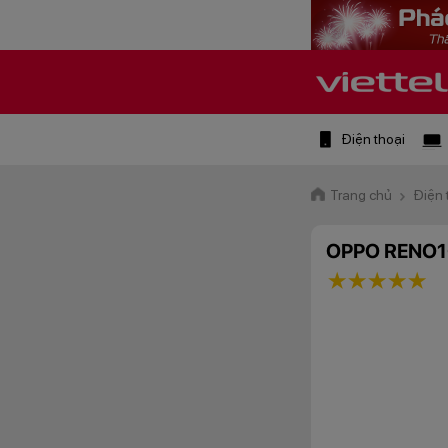
Điện thoại
Trang chủ
Điện 
OPPO RENO1
1 star
2 stars
3 star
4 st
5 