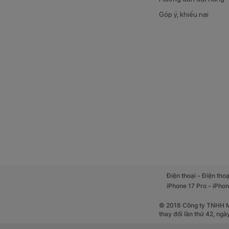
Góp ý, khiếu nại
1.4. Duy trì
Pin lớn 7000mAh 
1% lên 100% chỉ tr
thoại.
-
Điện thoại
Điện thoạ
-
iPhone 17 Pro
iPhon
© 2018 Công ty TNHH Mộ
thay đổi lần thứ 42, ng