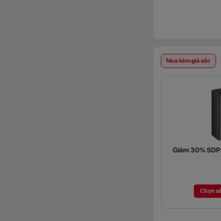
Mua kèm giá sốc
Giảm 30% SDP (
Chọn s