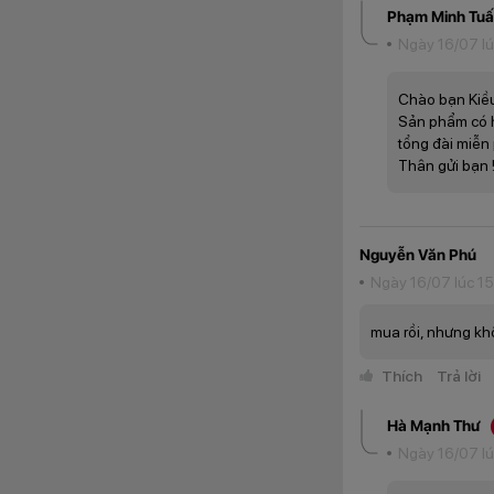
Máy sử dụng màn hì
Phạm Minh Tu
mẫu cảm ứng tối đ
Ngày 16/07 lú
nội dung hiển thị 
Touch hỗ trợ thao 
Chào bạn Kiề
Sản phẩm có hỗ
tổng đài miễn
Thân gửi bạn 
Nguyễn Văn Phú
Ngày 16/07 lúc 1
mua rồi, nhưng kh
Thích
Trả lời
Hà Mạnh Thư
Ngày 16/07 lú