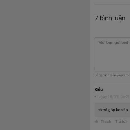
7
bình luận
Bằng cách điền và gửi thô
Kiều
1. 7 thông 
Ngày 16/07 lúc 21
OPPO Reno 16F vẫn 
bản nhưng hiệu quả,
có trả góp ko sóp
1.1. Màn hình
Thích
Trả lời