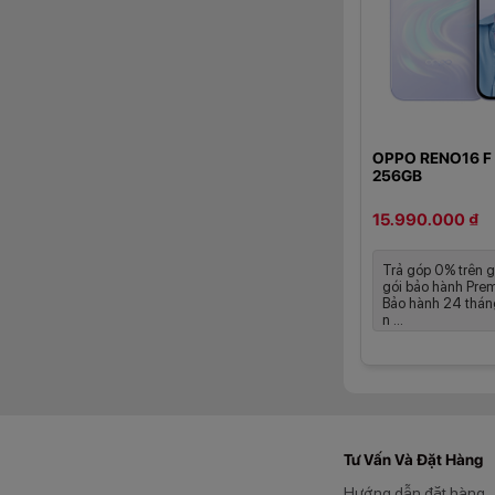
chính 50MP, came
50MP
hỗ trợ lấy n
hơn khi chụp chân d
Ở mặt trước, Reno1
với nhu cầu selfie 
OPPO RENO16 F
256GB
15.990.000 ₫
Trả góp 0% trên 
gói bảo hành Prem
Bảo hành 24 thán
n ...
Tư Vấn Và Đặt Hàng
Hướng dẫn đặt hàng