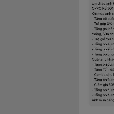
Em chào anh 
OPPO RENO16 F
Khi mua anh s
- Tặng bộ quà 
- Trả góp 0% t
- Tặng gói bả
tháng, Sửa ch
- Trợ giá thu c
- Tặng phiếu 
- Tặng phiếu
M
- Tặng bộ phụ
Quà tặng khá
1.2. Chuyển 
- Tặng phiếu
- Tặng Tấm dá
OPPO Reno 16 F 8
- Combo phụ 
G615. Con chip nà
- Tặng phiếu 
ngày, chuyển đổi ứn
- Giảm giá 3
Phiên bản 8GB + 2
- Tặng phiếu 
các chuẩn lưu trữ
- Tặng phiếu 
hợp với người dùng
Anh mua hàng 