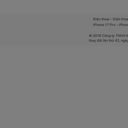
-
Điện thoại
Điện thoạ
-
iPhone 17 Pro
iPhon
© 2018 Công ty TNHH Mộ
thay đổi lần thứ 42, ng
Khi đại dịch CO