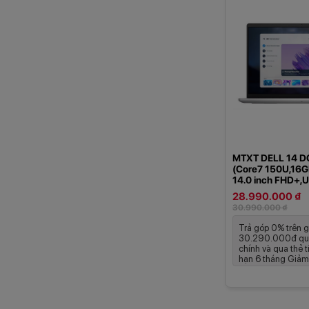
MTXT DELL 14 
(Core7 150U,16G
14.0 inch FHD+,
Office Home 2024
28.990.000 ₫
P185G001)(DC1
30.990.000 ₫
C7U161W11SLU-
Trả góp 0% trên g
30.290.000đ qua
chính và qua thẻ t
hạn 6 tháng Giảm 