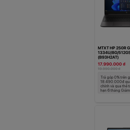
MTXT HP 250R G
1334U/8G/512G
(B93H2AT)
17.990.000 ₫
19.990.000 ₫
Trả góp 0% trên g
18.490.000đ qua
chính và qua thẻ t
hạn 6 tháng Giảm 