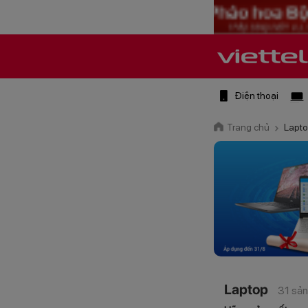
Điện thoại
Trang chủ
Lapt
Laptop
31 sả