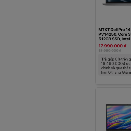
16GB
2GB
12GB
MTXT Dell Pro 14 
PV14250, Core 3
512GB SSD, Intel
14&quot;, 3C 41W
17.990.000 ₫
McAfee LS, Win 
18.990.000 ₫
Platinum Silver
Trả góp 0% trên g
18.490.000đ qua
chính và qua thẻ t
hạn 6 tháng Giảm 