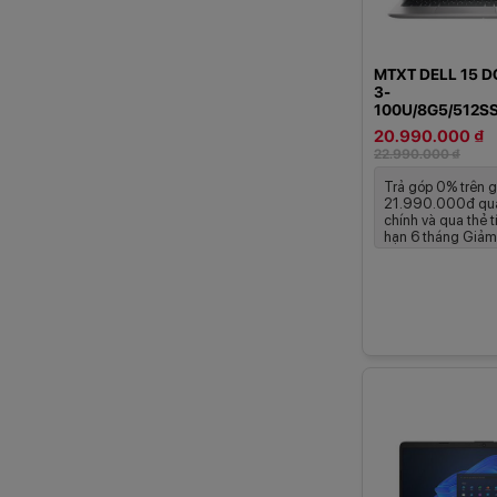
MTXT DELL 15 D
3-
100U/8G5/512S
(CPH993)
20.990.000 ₫
22.990.000 ₫
Trả góp 0% trên g
21.990.000đ qua
chính và qua thẻ t
hạn 6 tháng Giảm 