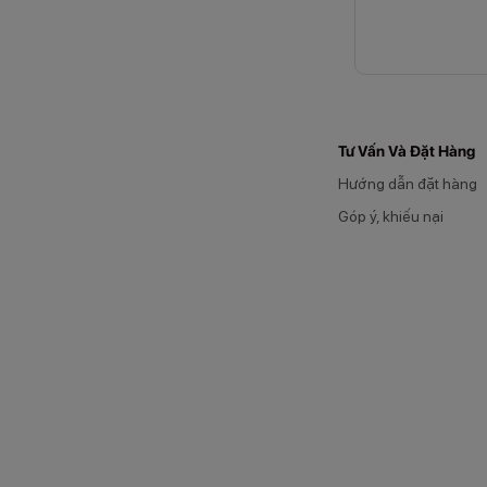
Vào những năm
Wi-Fi và một số
đầu thống trị t
Tư Vấn Và Đặt Hàng
Những năm 
Hướng dẫn đặt hàng
Trong những năm
Góp ý, khiếu nại
cao. MacBook Ai
kiến sự xuất hiệ
dùng.
Những năm 
Những năm 2020
chơi game và là
tiến.