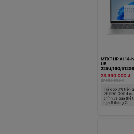
MTXT HP AI 14-
U5-
225U/16G/512G
23.990.000 ₫
27.990.000 ₫
Trả góp 0% trên g
26.590.000đ qua
chính và qua thẻ t
hạn 6 tháng G ...