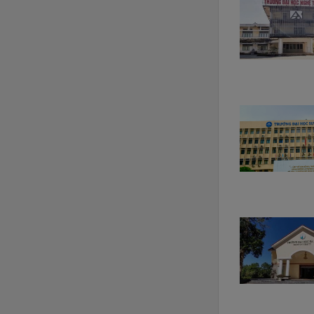
Ví dụ, một chiếc t
máy lại giúp chống
Phụ kiện má
Khi nhắc đến
phụ 