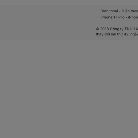
-
Điện thoại
Điện thoạ
Chẳng hạn, một chu
-
iPhone 17 Pro
iPhon
gọi video công việ
© 2018 Công ty TNHH Mộ
thay đổi lần thứ 42, ng
Phụ kiện la
Phụ kiện laptop
là
không dây, USB chi