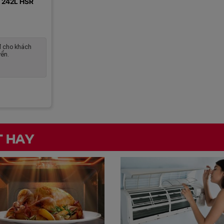
t 242L HSR
 cho khách
ển.
T HAY