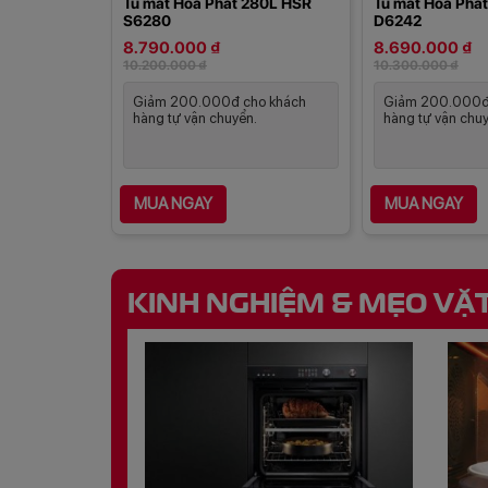
Tủ mát Hòa Phát 280L HSR
Tủ mát Hòa Phá
S6280
D6242
8.790.000 ₫
8.690.000 ₫
10.200.000 ₫
10.300.000 ₫
Giảm 200.000đ cho khách
Giảm 200.000đ
hàng tự vận chuyển.
hàng tự vận chuy
MUA NGAY
MUA NGAY
KINH NGHIỆM & MẸO VẶ