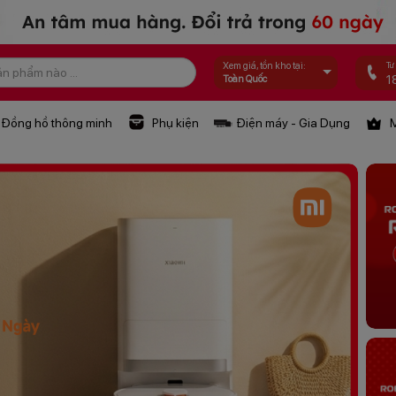
Tư
Xem giá, tồn kho tại:
1
Toàn Quốc
Đồng hồ thông minh
Phụ kiện
Điện máy - Gia Dụng
M