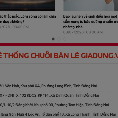
 lâu nên vệ sinh điều hòa một lần và
Bí quyết chọn size màn hình c
 nang tự bảo dưỡng chuẩn chỉnh
nên mua tivi bao nhiêu inch ch
t tại nhà
không gian trong năm 2026?
07/2026 | 09:00 AM
07/07/2026 | 07:00 PM
Ệ THỐNG CHUỖI BÁN LẺ GIADUNG.
Bùi Văn Hoà, Khu phố 04, Phường Long Bình, Tỉnh Đồng Nai
07 - DNI , X, 102 KDC2, KP 114, Xã Định Quán, Tỉnh Đồng Nai
10/1- 10/2 Đồng Khởi, Khu phố 03, Phường Tam Hiệp, Tỉnh Đồng Nai
Hàng Gòn, Ngã 4 Lộc An, Tổ dân phố 10, Xã Long Thành, Tỉnh Đồng Nai