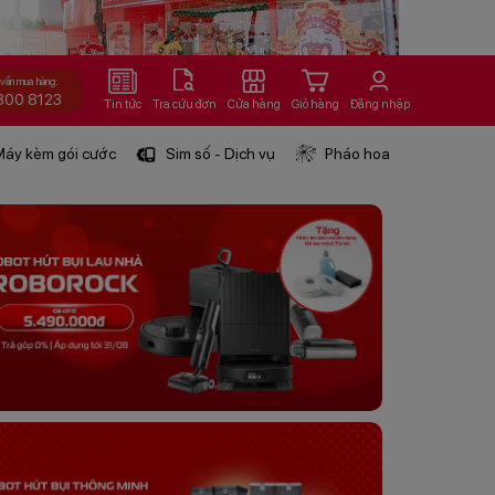
 vấn mua hàng:
800 8123
Tin tức
Tra cứu đơn
Cửa hàng
Giỏ hàng
Đăng nhập
áy kèm gói cước
Sim số - Dịch vụ
Pháo hoa