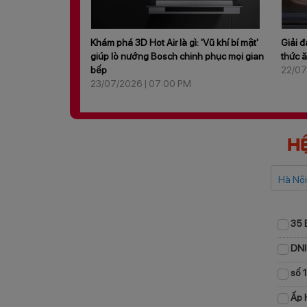
 gì: 'Vũ khí bí mật'
Giải đáp thắc mắc: Lò vi sóng có làm chín
Bao
chinh phục mọi gian
thức ăn được không?
cẩm
22/07/2026 | 09:00 PM
nhấ
 PM
09/
H
Hà Nội
35 
DNI
số 
Ấp 