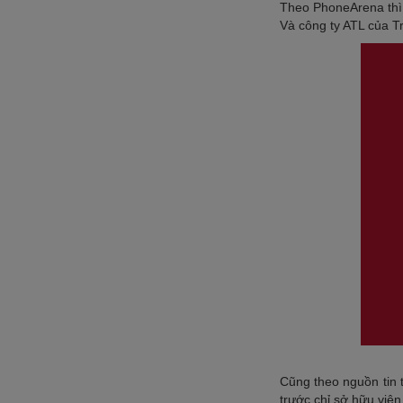
Theo PhoneArena th
Và công ty ATL của T
Cũng theo nguồn tin t
trước chỉ sở hữu viê