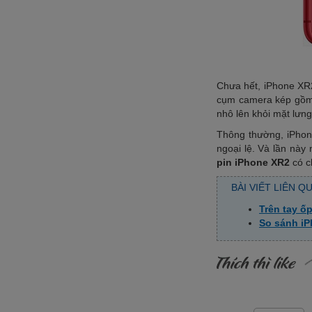
Chưa hết, iPhone XR2
cụm camera kép gồm 
nhô lên khỏi mặt lưn
Thông thường, iPhon
ngoại lệ. Và lần này
pin iPhone XR2
có c
BÀI VIẾT LIÊN Q
Trên tay ố
So sánh iP