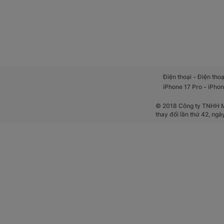
-
Điện thoại
Điện thoạ
-
iPhone 17 Pro
iPhon
© 2018 Công ty TNHH Mộ
thay đổi lần thứ 42, ng