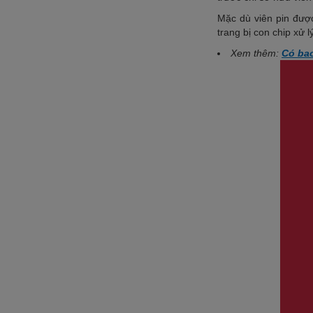
Mặc dù viên pin đượ
trang bị con chip xử 
Xem thêm:
Có bao