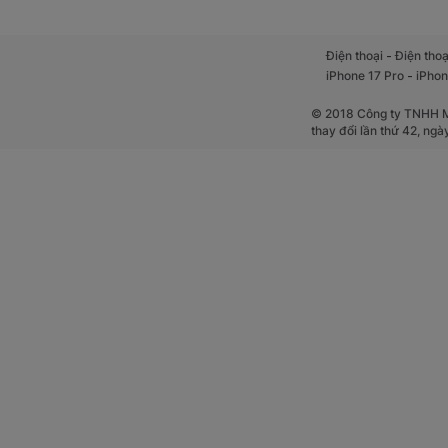
-
Điện thoại
Điện thoạ
-
iPhone 17 Pro
iPhon
© 2018 Công ty TNHH Mộ
thay đổi lần thứ 42, ng