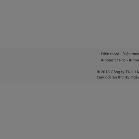
-
Điện thoại
Điện thoạ
-
iPhone 17 Pro
iPhon
© 2018 Công ty TNHH Mộ
thay đổi lần thứ 42, ng