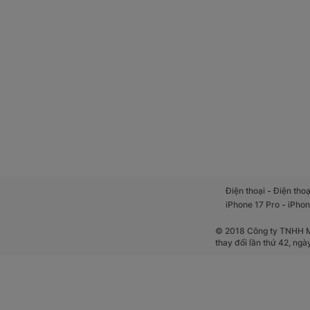
-
Điện thoại
Điện thoạ
-
iPhone 17 Pro
iPhon
© 2018 Công ty TNHH Mộ
thay đổi lần thứ 42, ng