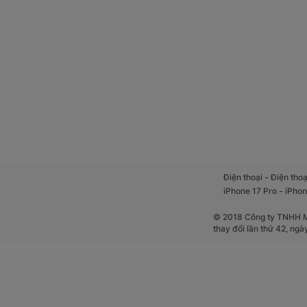
-
Điện thoại
Điện thoạ
-
iPhone 17 Pro
iPhon
© 2018 Công ty TNHH Mộ
thay đổi lần thứ 42, ng