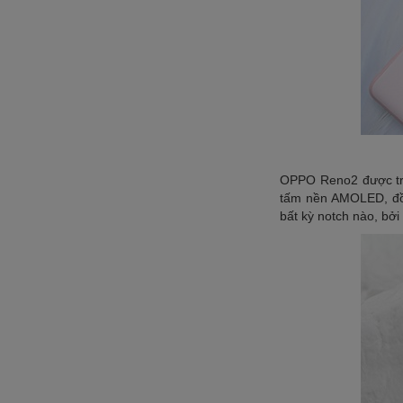
OPPO Reno2 được tran
tấm nền AMOLED, đồn
bất kỳ notch nào, bở