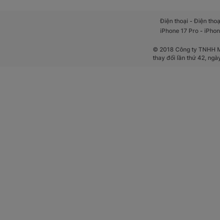
-
Điện thoại
Điện thoạ
-
iPhone 17 Pro
iPhon
© 2018 Công ty TNHH Mộ
thay đổi lần thứ 42, ng