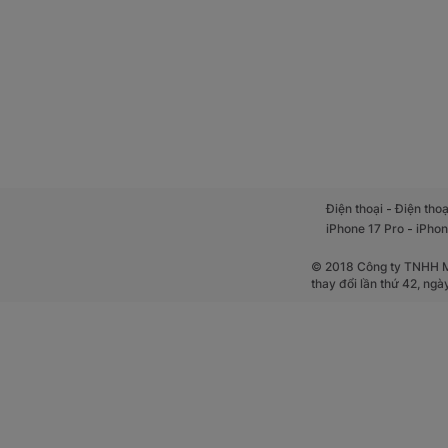
-
Điện thoại
Điện thoạ
-
iPhone 17 Pro
iPhon
© 2018 Công ty TNHH Mộ
thay đổi lần thứ 42, ng