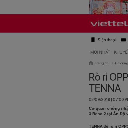
Điện thoại
MỚI NHẤT
KHUYẾ
Trang chủ
Tin côn
Rò rỉ OP
TENNA
03/09/2019 | 07:00 
Cơ quan chứng nhận
3 Reno 2 tại Ấn Độ v
TENNA để rò rỉ OPP