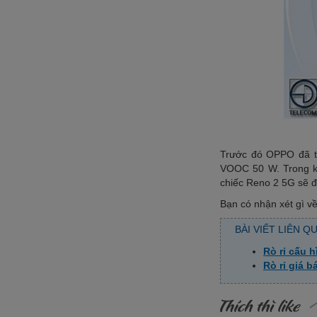
Trước đó OPPO đã tu
VOOC 50 W. Trong kh
chiếc Reno 2 5G sẽ đ
Bạn có nhận xét gì v
BÀI VIẾT LIÊN Q
Rò rỉ cấu 
Rò rỉ giá 