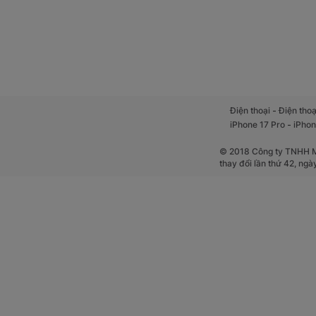
-
Điện thoại
Điện thoạ
-
iPhone 17 Pro
iPhon
© 2018 Công ty TNHH Mộ
thay đổi lần thứ 42, ng