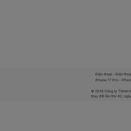
-
Điện thoại
Điện thoạ
-
iPhone 17 Pro
iPhon
© 2018 Công ty TNHH Mộ
thay đổi lần thứ 42, ng