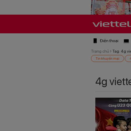
Điện thoại
Trang chủ
Tag: 4g vie
Tin khuyến mại
4g viett