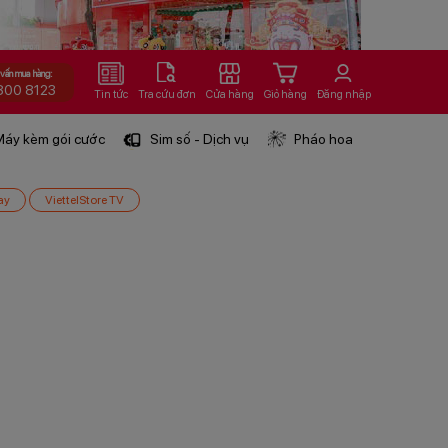
 vấn mua hàng:
800 8123
Tin tức
Tra cứu đơn
Cửa hàng
Giỏ hàng
Đăng nhập
áy kèm gói cước
Sim số - Dịch vụ
Pháo hoa
ay
ViettelStore TV