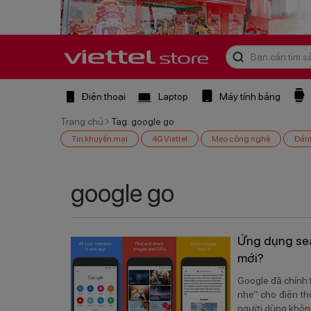
Điện thoại
Laptop
Máy tính bảng
Trang chủ
Tag: google go
Tin khuyến mại
4G Viettel
Mẹo công nghệ
Đán
google go
Ứng dụng sea
mới?
Google đã chính 
nhẹ” cho điện th
người dùng khô