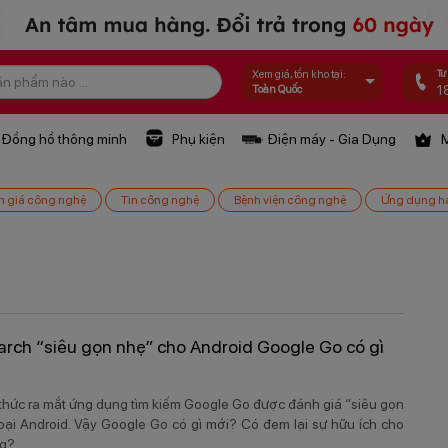
Tư
Xem giá, tồn kho tại:
1
Toàn Quốc
Đồng hồ thông minh
Phụ kiện
Điện máy - Gia Dụng
M
h giá công nghệ
Tin công nghệ
Bệnh viện công nghệ
Ứng dụng h
rch “siêu gọn nhẹ” cho Android Google Go có gì
thức ra mắt ứng dụng tìm kiếm Google Go được đánh giá “siêu gọn
oại Android. Vậy Google Go có gì mới? Có đem lại sự hữu ích cho
ng?