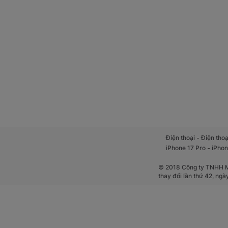
-
Điện thoại
Điện thoạ
-
iPhone 17 Pro
iPhon
© 2018 Công ty TNHH Mộ
thay đổi lần thứ 42, ng