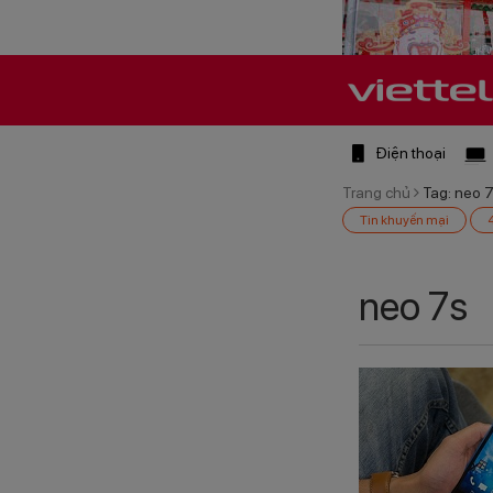
Điện thoại
Trang chủ
Tag: neo 
Tin khuyến mại
neo 7s