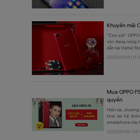
Khuyến mãi O
“Cơn sốt” OPPO 
còn đang nóng h
dẫn tại Viettel St
02/03/2018 | 11:
Mua OPPO F5 t
quyền
Hiện tại, chương
khai tại hệ thố
smartphone này t
22/02/2018 | 05