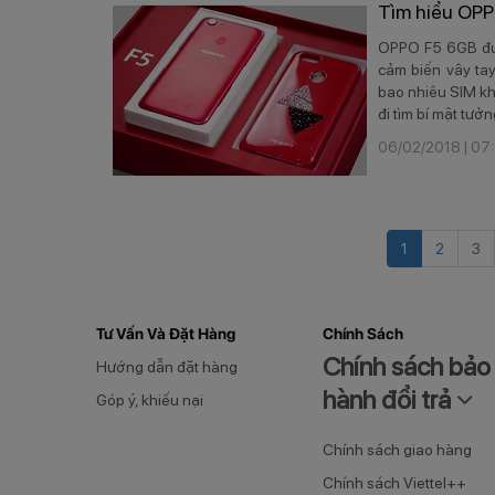
Tìm hiểu OPP
​OPPO F5 6GB đượ
cảm biến vây ta
bao nhiêu SIM khô
đi tìm bí mật tưở
06/02/2018 | 07
(current)
1
2
3
Tư Vấn Và Đặt Hàng
Chính Sách
Chính sách bảo
Hướng dẫn đặt hàng
hành đổi trả
Góp ý, khiếu nại
Chính sách giao hàng
Chính sách Viettel++