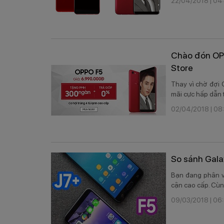
22/04/2018 | 04
Chào đón OPP
Store
Thay vì chờ đợi
mãi cực hấp dẫn 
02/04/2018 | 08
So sánh Gala
​Bạn đang phân 
cận cao cấp. Cùn
09/03/2018 | 06