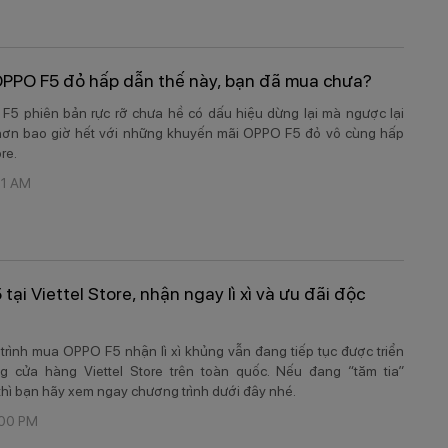
PPO F5 đỏ hấp dẫn thế này, bạn đã mua chưa?
F5 phiên bản rực rỡ chưa hề có dấu hiệu dừng lại mà ngược lại
ơn bao giờ hết với những khuyến mãi OPPO F5 đỏ vô cùng hấp
ore.
01 AM
ại Viettel Store, nhận ngay lì xì và ưu đãi độc
 trình mua OPPO F5 nhận lì xì khủng vẫn đang tiếp tục được triển
ng cửa hàng Viettel Store trên toàn quốc. Nếu đang “tăm tia”
hì bạn hãy xem ngay chương trình dưới đây nhé.
:00 PM