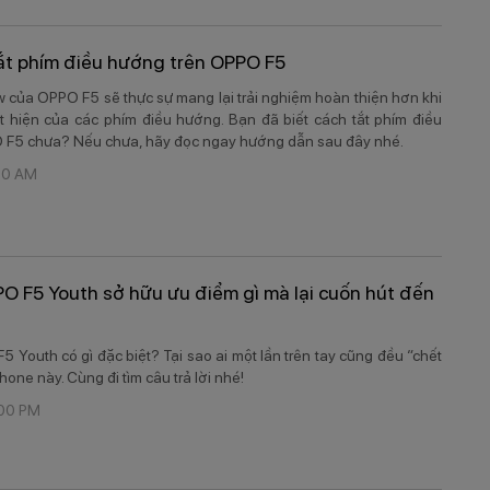
t phím điều hướng trên OPPO F5
ew của OPPO F5 sẽ thực sự mang lại trải nghiệm hoàn thiện hơn khi
 hiện của các phím điều hướng. Bạn đã biết cách tắt phím điều
 F5 chưa? Nếu chưa, hãy đọc ngay hướng dẫn sau đây nhé.
:00 AM
O F5 Youth sở hữu ưu điểm gì mà lại cuốn hút đến
 Youth có gì đặc biệt? Tại sao ai một lần trên tay cũng đều “chết
one này. Cùng đi tìm câu trả lời nhé!​
:00 PM