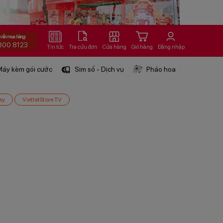
 vấn mua hàng:
800 8123
Tin tức
Tra cứu đơn
Cửa hàng
Giỏ hàng
Đăng nhập
áy kèm gói cước
Sim số - Dịch vụ
Pháo hoa
ay
ViettelStore TV