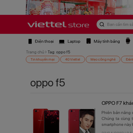
Điện thoại
Laptop
Máy tính bảng
Trang chủ
Tag: oppo f5
Tin khuyến mại
4G Viettel
Mẹo công nghệ
Đán
oppo f5
OPPO F7 khá
Phiên bản nâng c
Chúng ta cùng t
smartphone này 