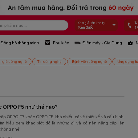
Tư
Xem giá, tồn kho tại:
1
Toàn Quốc
Đồng hồ thông minh
Phụ kiện
Điện máy - Gia Dụng
M
h giá công nghệ
Tin công nghệ
Bệnh viện công nghệ
Ứng dụng h
c OPPO F5 như thế nào?
ấp OPPO F7 khác OPPO F5 khá nhiều cả về thiết kế và cấu hình.
ìm hiểu xem khác biệt đó là những gì và có nên nâng cấp lên
không nhé!