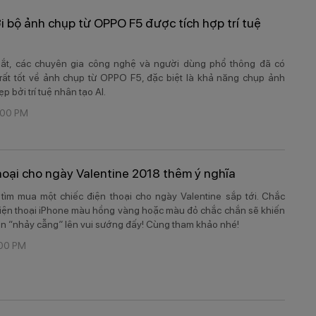
i bộ ảnh chụp từ OPPO F5 được tích hợp trí tuệ
 mắt, các chuyên gia công nghệ và người dùng phổ thông đã có
rất tốt về ảnh chụp từ OPPO F5, đặc biệt là khả năng chụp ảnh
p bởi trí tuệ nhân tạo AI.​
:00 PM
hoại cho ngày Valentine 2018 thêm ý nghĩa
ìm mua một chiếc điện thoại cho ngày Valentine sắp tới. Chắc
iện thoại iPhone màu hồng vàng hoặc màu đỏ chắc chắn sẽ khiến
n “nhảy cẫng” lên vui sướng đấy! Cùng tham khảo nhé!​
:00 PM