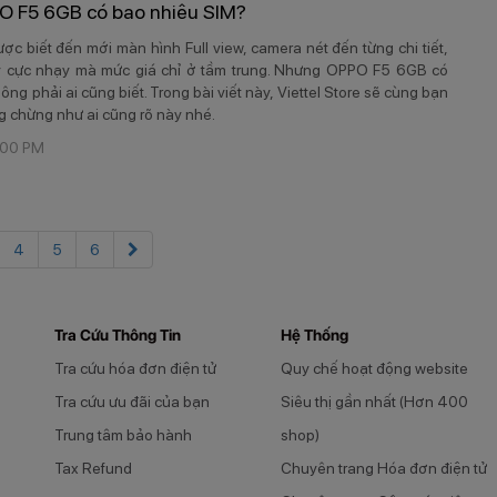
O F5 6GB có bao nhiêu SIM?
c biết đến mới màn hình Full view, camera nét đến từng chi tiết,
y cực nhạy mà mức giá chỉ ở tầm trung. Nhưng OPPO F5 6GB có
ng phải ai cũng biết. Trong bài viết này, Viettel Store sẽ cùng bạn
ng chừng như ai cũng rõ này nhé.​
:00 PM
4
5
6
Tra Cứu Thông Tin
Hệ Thống
Tra cứu hóa đơn điện tử
Quy chế hoạt động website
Tra cứu ưu đãi của bạn
Siêu thị gần nhất (Hơn 400
Trung tâm bảo hành
shop)
Tax Refund
Chuyên trang Hóa đơn điện tử