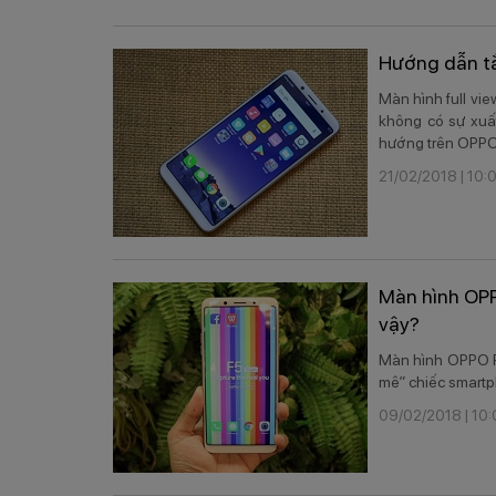
Hướng dẫn tắ
Màn hình full vi
không có sự xuất
hướng trên OPPO
21/02/2018 | 10
Màn hình OPP
vậy?
​Màn hình OPPO F5
mê” chiếc smartph
09/02/2018 | 10