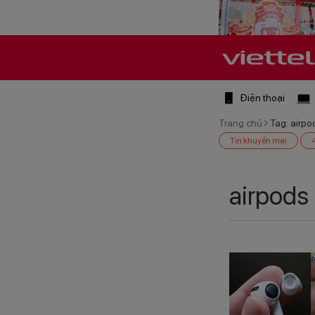
Điện thoại
Trang chủ
Tag: airpo
Tin khuyến mại
airpods