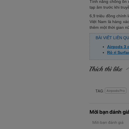
Tính năng chống ồn c
tạp âm trước khi truy
6,9 triệu đồng chính l
Việt Nam là hàng xá
thêm
một
thời gian n
BÀI VIẾT LIÊN Q
Airpods 3
Rò rỉ Surf
TAG:
Airpods Pro
Mời bạn đánh giá
Mời bạn đánh giá