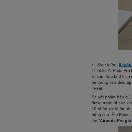
Xem thêm:
6 triệ
Thiết kế AirPods Pro 
Đi kèm hộp là 3 kích
hệ thống ven điều áp 
in-ear.
So với phiên bản cũ,
được trang bị sạc kh
10 nhân xử lý âm th
nâng cao. Âm Bass cũ
lên “
Airpods Pro giá