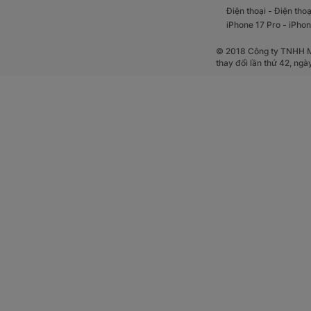
-
Điện thoại
Điện thoạ
-
iPhone 17 Pro
iPhon
© 2018 Công ty TNHH Mộ
thay đổi lần thứ 42, ng