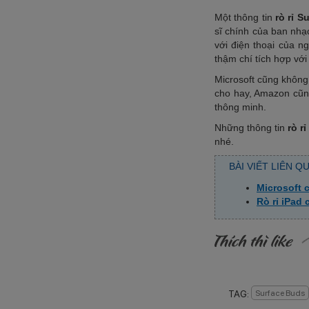
Một thông tin
rò rỉ S
sĩ chính của ban nhạ
với điện thoại của n
thậm chí tích hợp với 
Microsoft cũng không
cho hay, Amazon cũng
thông minh.
Những thông tin
rò r
nhé.
BÀI VIẾT LIÊN Q
Microsoft 
Rò rỉ iPad
TAG:
Surface Buds