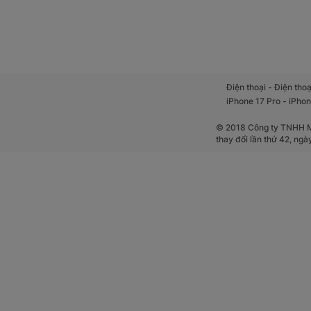
-
Điện thoại
Điện thoạ
-
iPhone 17 Pro
iPhon
© 2018 Công ty TNHH Mộ
thay đổi lần thứ 42, ng