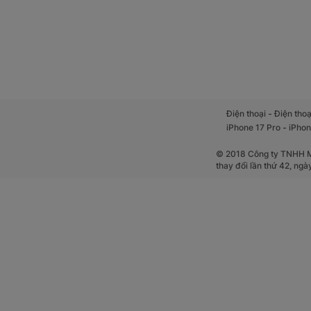
-
Điện thoại
Điện thoạ
-
iPhone 17 Pro
iPhon
© 2018 Công ty TNHH Mộ
thay đổi lần thứ 42, ng