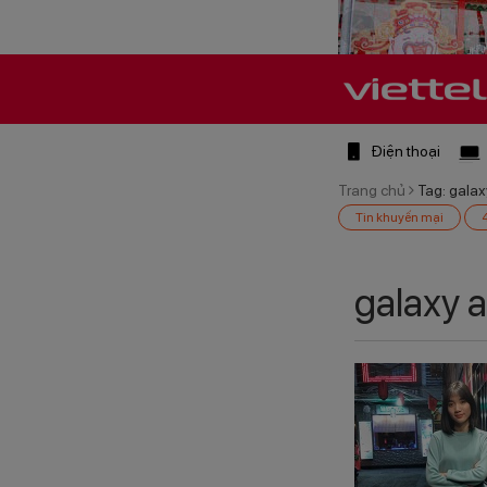
Điện thoại
Trang chủ
Tag: gala
Tin khuyến mại
galaxy 