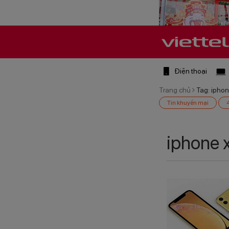
Điện thoại
Trang chủ
Tag: iphon
Tin khuyến mại
iphone 