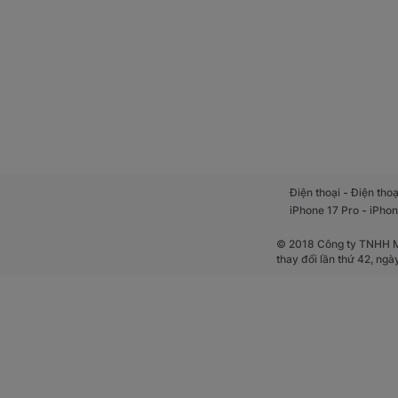
-
Điện thoại
Điện thoạ
-
iPhone 17 Pro
iPhon
© 2018 Công ty TNHH Mộ
thay đổi lần thứ 42, ng