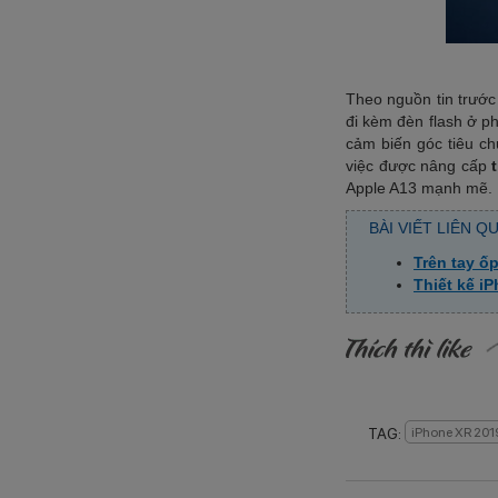
Theo nguồn tin trước
đi kèm đèn flash ở p
cảm biến góc tiêu ch
việc được nâng cấp
Apple A13 mạnh mẽ.
BÀI VIẾT LIÊN Q
Trên tay ố
Thiết kế iP
TAG:
iPhone XR 201