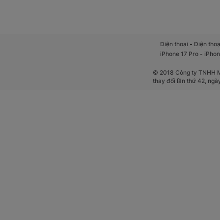
-
Điện thoại
Điện thoạ
-
iPhone 17 Pro
iPhon
© 2018 Công ty TNHH Mộ
thay đổi lần thứ 42, ng