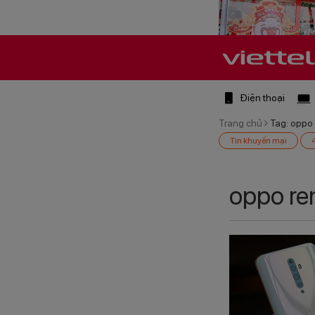
Điện thoại
Trang chủ
Tag: oppo 
Tin khuyến mại
oppo re