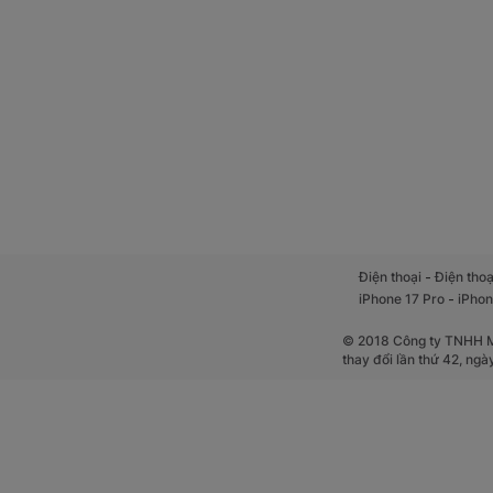
-
Điện thoại
Điện thoạ
-
iPhone 17 Pro
iPhon
© 2018 Công ty TNHH Mộ
thay đổi lần thứ 42, ng