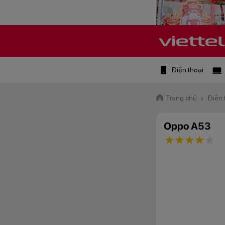
Điện thoại
Trang chủ
Điện 
Oppo A53
1 star
2 stars
3 star
4 st
5 