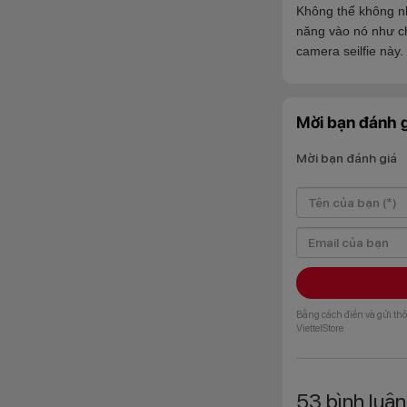
Không
thể không nh
năng vào nó như ch
camera seilfie này.
Mời bạn đánh g
Mời bạn đánh giá
Bằng cách điền và gửi thô
ViettelStore
53
bình luận