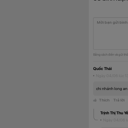
Bằng cách điền và gửi thô
Quốc Thái
Ngày 04/06 lúc 13
chi nhánh long a
Thích
Trả lời
Trịnh Thị Thu Y
Ngày 04/06 l