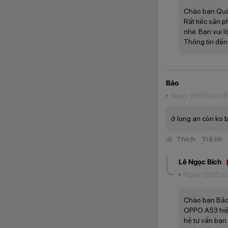
Chào bạn Quố
Rất tiếc sản 
nhé. Bạn vui l
Thông tin đến
Bảo
Ngày 13/05 lúc 18
ở long an còn ko 
Thích
Trả lời
Lê Ngọc Bích
Ngày 13/05 lú
Chào bạn Bảo
OPPO A53 hiện
hệ tư vấn bạn