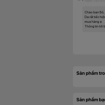
Ngày 09/09 l
Chào bạn Bộ,
Dạ rất tiếc hi
mua hàng ạ
Thông tin tới 
Sản phẩm tro
A7 sở h
Về hệ thống camer
Beautification.
Sản phẩm bạ