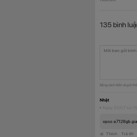
ViettelStore
135
bình luậ
Trên tay OPPO A7 
thiết kế mặt lưng 
cảm giác cầm nắm 
Bằng cách điền và gửi thô
Nhật
Ngày 02/07 lúc 1
opoo a7.128gb.gi
Thích
Trả lời