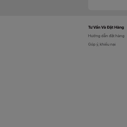
Tư Vấn Và Đặt Hàng
Hướng dẫn đặt hàng
Góp ý, khiếu nại
Khi trên tay OPPO 
Hãy tự mình trải n