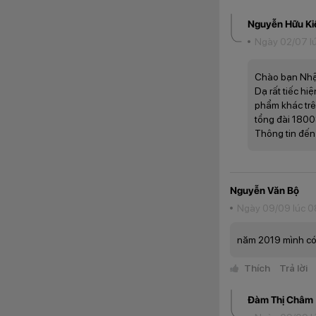
Nguyễn Hữu Ki
Ngày 02/07 lú
Chào bạn Nhậ
Dạ rất tiếc h
phẩm khác trên
tổng đài 18008
Thông tin đến
Mặc dù có tên khác
lại không gian hiể
Nguyễn Văn Bộ
nghiệm của người d
Ngày 09/09 lúc 0
Tìm hiểu về cấu 
năm 2019 mình có m
Theo những thông
+ ROM 64GB, hỗ tr
Thích
Trả lời
các tác vụ cơ bản 
Đàm Thị Châm