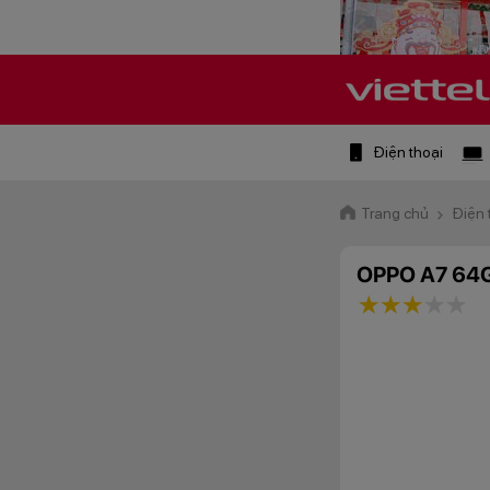
Điện thoại
Trang chủ
Điện 
OPPO A7 64
1 star
2 stars
3 star
4 st
5 