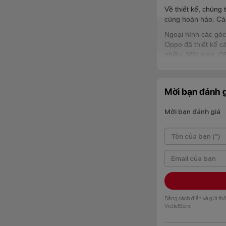
Về thiết kế, chúng
cùng hoàn hảo. Các
Ngoại hình các góc
Oppo đã thiết kế c
nhiều. Mặt lưng, O
Màn hình
Màn hình cũng là 
Mời bạn đánh g
tỉ lệ màn hình là 2
Mời bạn đánh giá
Bằng cách điền và gửi thô
ViettelStore