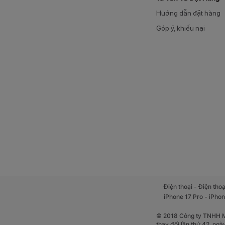
Hướng dẫn đặt hàng
Góp ý, khiếu nại
Oppo Reno2 cũng đ
Reno2 cho thời lượ
-
Điện thoại
Điện thoạ
-
iPhone 17 Pro
iPhon
© 2018 Công ty TNHH Mộ
thay đổi lần thứ 42, ng