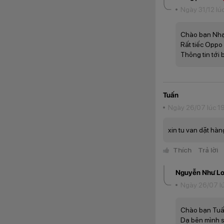
Ngày 31/12 lú
Chào bạn Nhạ
Rất tiếc Oppo
Thông tin tới 
Oppo Reno2 được t
Tuấn
256GB bộ nhớ tron
Ngày 26/07 lúc 1
thường 730. Sở hữ
tính.
xin tu van dặt hà
Camera
Thích
Trả lời
Được trang bị cụm
camera đen trắng 2
Nguyễn Như L
Ngày 26/07 l
Chào bạn Tuấ
Dạ bên mình s