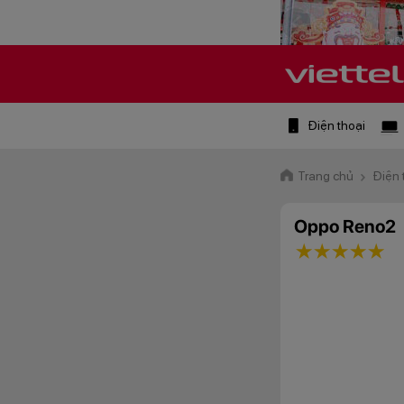
Điện thoại
Trang chủ
Điện 
Oppo Reno2
1 star
2 stars
3 star
4 st
5 