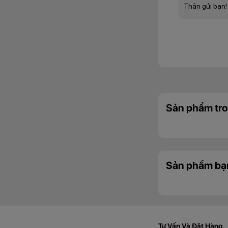
Thân gửi bạn!
Sản phẩm tro
Đánh giá chất lượn
thiếu sáng. Hơn nữ
Sản phẩm bạ
của Oppo để ‘’chiến
Tư Vấn Và Đặt Hàng