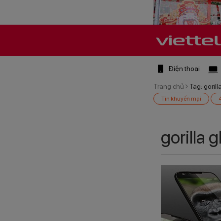
Điện thoại
Trang chủ
Tag: gorill
Tin khuyến mại
gorilla 