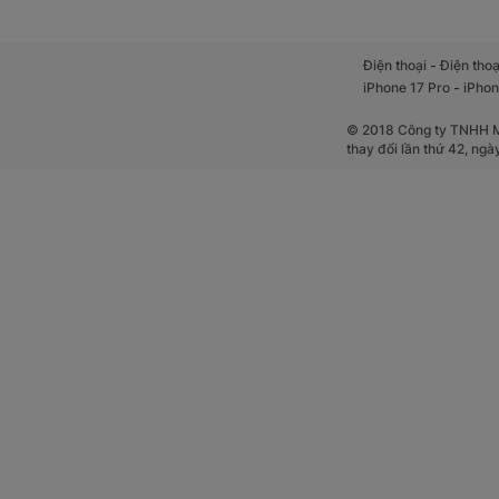
-
Điện thoại
Điện thoạ
-
iPhone 17 Pro
iPhon
© 2018 Công ty TNHH Mộ
thay đổi lần thứ 42, ng