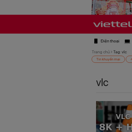
Điện thoại
Trang chủ
Tag: vlc
Tin khuyến mại
vlc