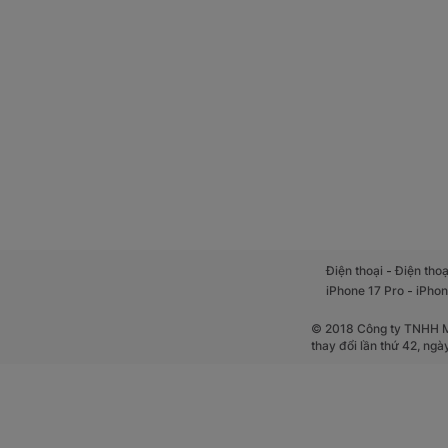
-
Điện thoại
Điện thoạ
-
iPhone 17 Pro
iPhon
© 2018 Công ty TNHH Mộ
thay đổi lần thứ 42, ng