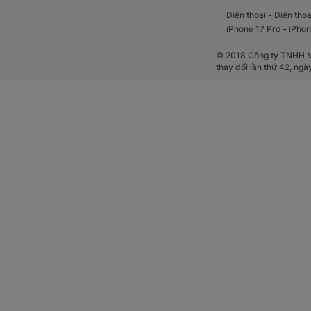
-
Điện thoại
Điện thoạ
-
iPhone 17 Pro
iPhon
© 2018 Công ty TNHH Mộ
thay đổi lần thứ 42, ng