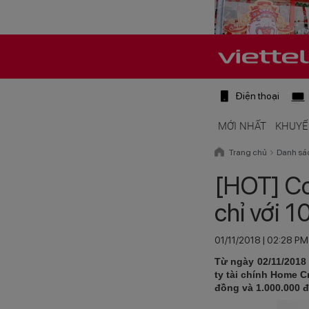
Điện thoại
MỚI NHẤT
KHUYẾ
Trang chủ
Danh sá
[HOT] Cơ
chỉ với 
01/11/2018 | 02:28 PM
Từ ngày 02/11/2018
ty tài chính Home C
đồng và 1.000.000 